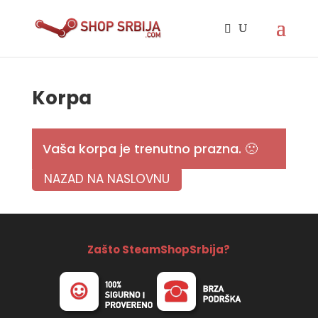
Korpa
Vaša korpa je trenutno prazna. 🙁
NAZAD NA NASLOVNU
Zašto SteamShopSrbija?