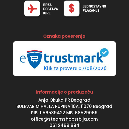
Oznaka poverenja
Informacije o preduzeću
Anja Okuka PR Beograd
BULEVAR MIHAJLA PUPINA 10A, 11070 Beograd
PIB: 1156539422 MB: 68529069
office@steamshopsrbija.com
061 2499 894