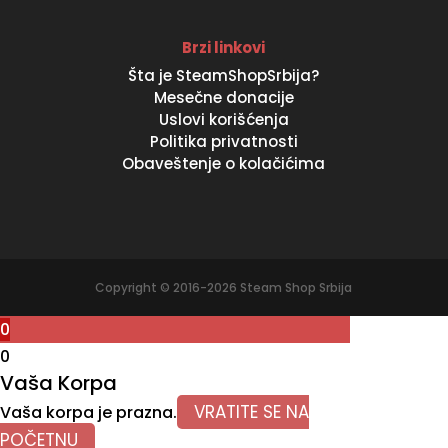
Brzi linkovi
Šta je SteamShopSrbija?
Mesečne donacije
Uslovi korišćenja
Politika privatnosti
Obaveštenje o kolačićima
Copyright © 2016-2026 Steam Shop Srbija
0
0
Vaša Korpa
VRATITE SE NA
Vaša korpa je prazna.
POČETNU