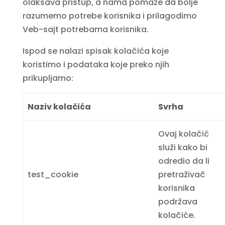
olakšava pristup, a nama pomaže da bolje
razumemo potrebe korisnika i prilagodimo
Veb-sajt potrebama korisnika.
Ispod se nalazi spisak kolačića koje
koristimo i podataka koje preko njih
prikupljamo:
Naziv kolačića
Svrha
Ovaj kolačić
služi kako bi
odredio da li
test_cookie
pretraživač
korisnika
podržava
kolačiće.