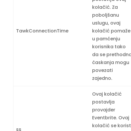
kolačić. Za
poboljšanu
uslugu, ovaj
TawkConnectionTime
kolačić pomaže
u pamćenju
korisnika tako
da se prethodn
ćaskanja mogu
povezati
zajedno.
Ovaj kolačić
postavlja
provajder
Eventbrite. Ovaj
kolačić se korist
ss