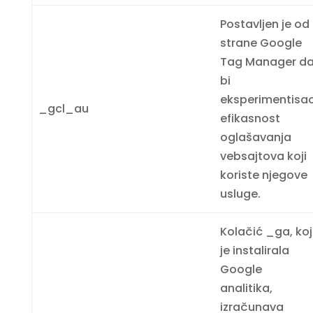
Postavljen je od
strane Google
Tag Manager d
bi
eksperimentisa
_gcl_au
efikasnost
oglašavanja
vebsajtova koji
koriste njegove
usluge.
Kolačić _ga, koj
je instalirala
Google
analitika,
izračunava