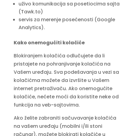
uživo komunikacija sa posetiocima sajta
(Tawk.to)
servis za merenje posećenosti (Google
Analytics).
Kako onemogućiti kolačiće
Blokiranjem kolačića odlučujete da li
pristajete na pohranjivanje kolačića na
Vašem uređaju. Sva podešavanja u vezi sa
kolačićma možete da izvršite u Vašem
internet pretraživaču. Ako onemogućite
kolačiće, nećete moći da koristite neke od
funkcija na veb-sajtovima.
Ako želite zabraniti sačuvavanje kolačića
na vašem uređaju (mobilni i/ili stoni
računar), možete blokirati kolačiće u