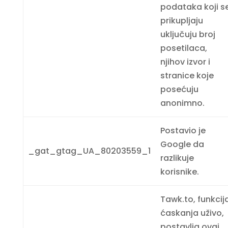
podataka koji s
prikupljaju
uključuju broj
posetilaca,
njihov izvor i
stranice koje
posećuju
anonimno.
Postavio je
Google da
_gat_gtag_UA_80203559_1
razlikuje
korisnike.
Tawk.to, funkcij
ćaskanja uživo,
postavlja ovaj