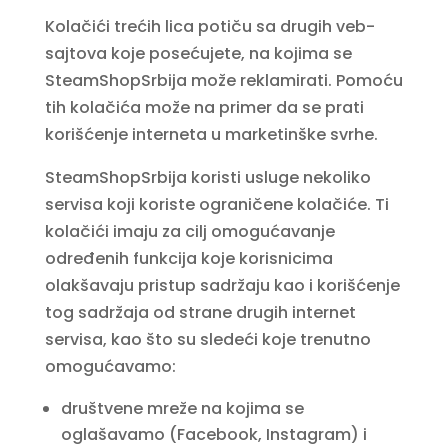
Kolačići trećih lica potiču sa drugih veb-
sajtova koje posećujete, na kojima se
SteamShopSrbija može reklamirati. Pomoću
tih kolačića može na primer da se prati
korišćenje interneta u marketinške svrhe.
SteamShopSrbija koristi usluge nekoliko
servisa koji koriste ograničene kolačiće. Ti
kolačići imaju za cilj omogućavanje
određenih funkcija koje korisnicima
olakšavaju pristup sadržaju kao i korišćenje
tog sadržaja od strane drugih internet
servisa, kao što su sledeći koje trenutno
omogućavamo:
društvene mreže na kojima se
oglašavamo (Facebook, Instagram) i