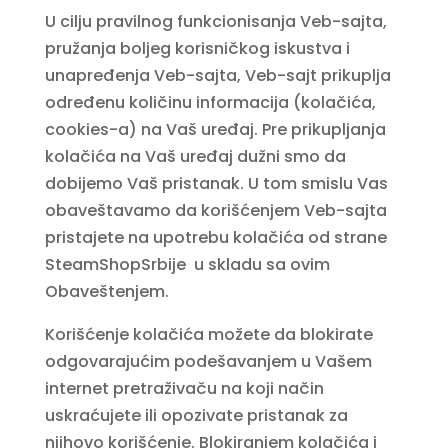
U cilju pravilnog funkcionisanja Veb-sajta,
pružanja boljeg korisničkog iskustva i
unapređenja Veb-sajta, Veb-sajt prikuplja
određenu količinu informacija (kolačića,
cookies-a) na Vaš uređaj. Pre prikupljanja
kolačića na Vaš uređaj dužni smo da
dobijemo Vaš pristanak. U tom smislu Vas
obaveštavamo da korišćenjem Veb-sajta
pristajete na upotrebu kolačića od strane
SteamShopSrbije u skladu sa ovim
Obaveštenjem.
Korišćenje kolačića možete da blokirate
odgovarajućim podešavanjem u Vašem
internet pretraživaču na koji način
uskraćujete ili opozivate pristanak za
njihovo korišćenje. Blokiranjem kolačića i