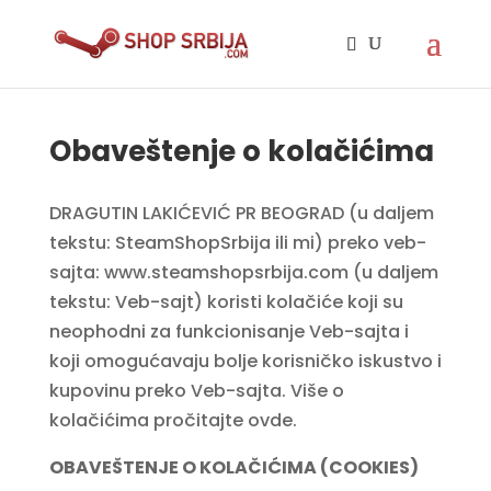
Obaveštenje o kolačićima
DRAGUTIN LAKIĆEVIĆ PR BEOGRAD (u daljem
tekstu: SteamShopSrbija ili mi) preko veb-
sajta: www.steamshopsrbija.com (u daljem
tekstu: Veb-sajt) koristi kolačiće koji su
neophodni za funkcionisanje Veb-sajta i
koji omogućavaju bolje korisničko iskustvo i
kupovinu preko Veb-sajta. Više o
kolačićima pročitajte ovde.
OBAVEŠTENJE O KOLAČIĆIMA (COOKIES)