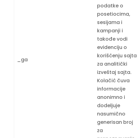
podatke o
posetiocima,
sesijama i
kampanji i
takođe vodi
evidenciju o
korišćenju sajta
_ga
za analitički
izveštaj sajta.
Kolačić čuva
informacije
anonimno i
dodeljuje
nasumično
generisan broj
za