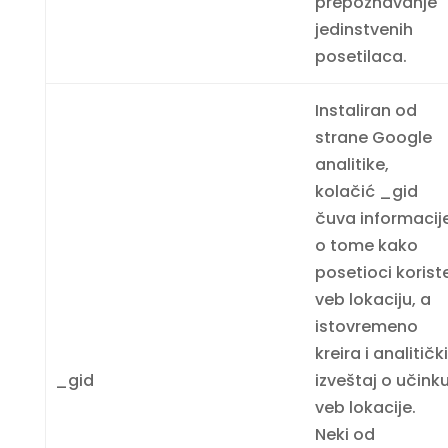
prepoznavanje
jedinstvenih
posetilaca.
Instaliran od
strane Google
analitike,
kolačić _gid
čuva informacij
o tome kako
posetioci korist
veb lokaciju, a
istovremeno
kreira i analitičk
_gid
izveštaj o učink
veb lokacije.
Neki od