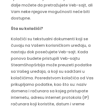
dalje možete da pretražujete Veb-sajt, ali
Vam neke njegove mogućnosti neće biti
dostupne.
Šta su kolačići?
Kolačići su tekstualni dokumenti koji se
čuvaju na Vašem korisničkom uređaju, a
nastaju dok posećujete Veb-sajt. Kada
ponovo budete pristupili Veb-sajtu
SteamShopSrbija može preuzeti podatke
sa Vašeg uređaja, a koji su sadržani u
kolačićima. Posredstvom kolačića od Vas
prikupljamo podatke, kao što su: naziv
domena i računara sa kojeg pristupate
internetu, adresu internet protokola (IP)
računara koji koristite, datum i vreme