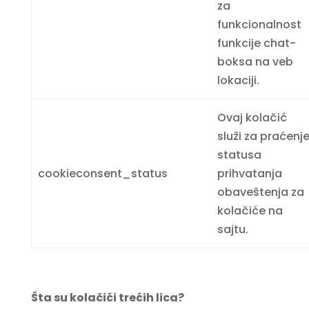
za
funkcionalnost
funkcije chat-
boksa na veb
lokaciji.
Ovaj kolačić
služi za praćenj
statusa
cookieconsent_status
prihvatanja
obaveštenja za
kolačiće na
sajtu.
Šta su kolačići trećih lica?