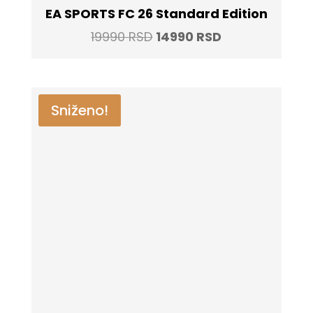
EA SPORTS FC 26 Standard Edition
Original
Current
19990
RSD
14990
RSD
price
price
was:
is:
19990 RSD.
14990 RSD.
Sniženo!