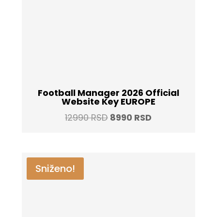
Football Manager 2026 Official
Website Key EUROPE
Original
Current
12990
RSD
8990
RSD
price
price
was:
is:
12990 RSD.
8990 RSD.
Sniženo!