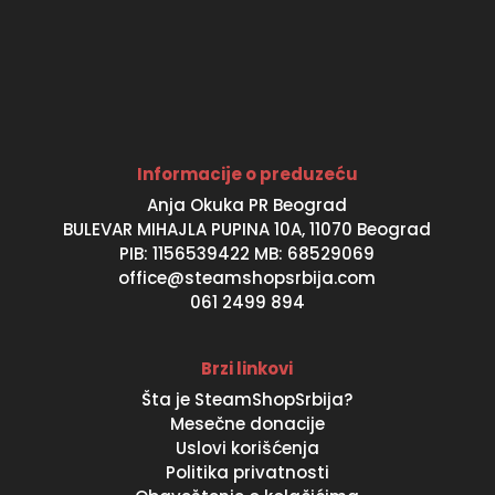
Informacije o preduzeću
Anja Okuka PR Beograd
BULEVAR MIHAJLA PUPINA 10A, 11070 Beograd
PIB: 1156539422 MB: 68529069
office@steamshopsrbija.com
061 2499 894
Brzi linkovi
Šta je SteamShopSrbija?
Mesečne donacije
Uslovi korišćenja
Politika privatnosti