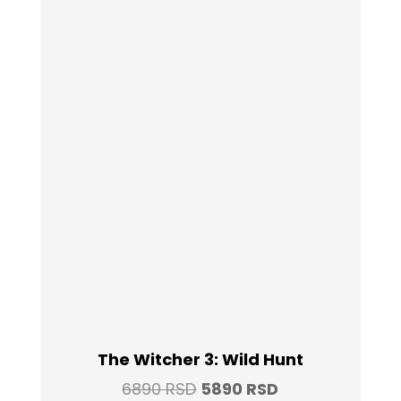
The Witcher 3: Wild Hunt
Original
Current
6890
RSD
5890
RSD