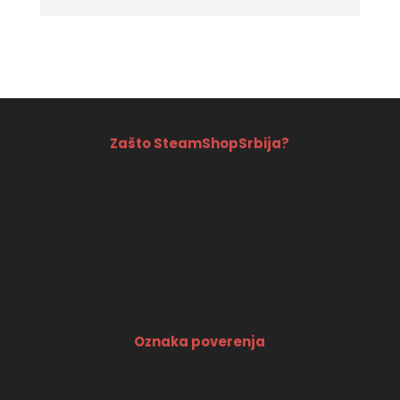
price
price
was:
is:
6890 RSD.
5890 RSD.
Zašto SteamShopSrbija?
Oznaka poverenja