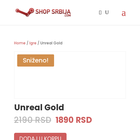
Home
/
Igre
/ Unreal Gold
Sniženo!
Unreal Gold
Original
Current
2190
RSD
1890
RSD
price
price
was:
is:
DODAJ U KORPU