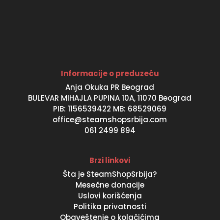
Informacije o preduzeću
Anja Okuka PR Beograd
BULEVAR MIHAJLA PUPINA 10A, 11070 Beograd
PIB: 1156539422 MB: 68529069
office@steamshopsrbija.com
061 2499 894
Brzi linkovi
Šta je SteamShopSrbija?
Mesečne donacije
Uslovi korišćenja
Politika privatnosti
Obaveštenje o kolačićima