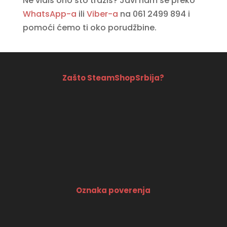
Ne vidiš ono što tražiš? Javi nam se preko
WhatsApp-a
ili
Viber-a
na 061 2499 894 i
pomoći ćemo ti oko porudžbine.
Zašto SteamShopSrbija?
Oznaka poverenja