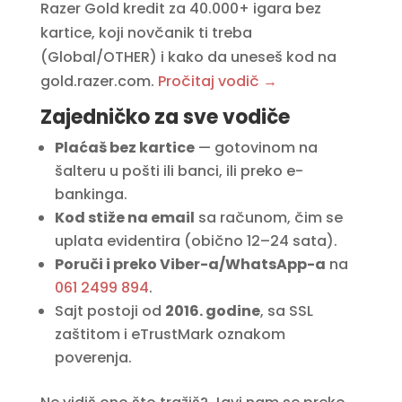
Razer Gold kredit za 40.000+ igara bez
kartice, koji novčanik ti treba
(Global/OTHER) i kako da uneseš kod na
gold.razer.com.
Pročitaj vodič →
Zajedničko za sve vodiče
Plaćaš bez kartice
— gotovinom na
šalteru u pošti ili banci, ili preko e-
bankinga.
Kod stiže na email
sa računom, čim se
uplata evidentira (obično 12–24 sata).
Poruči i preko Viber-a/WhatsApp-a
na
061 2499 894
.
Sajt postoji od
2016. godine
, sa SSL
zaštitom i eTrustMark oznakom
poverenja.