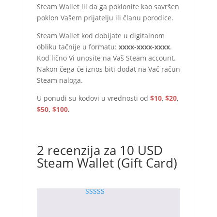
Steam Wallet ili da ga poklonite kao savršen
poklon Vašem prijatelju ili članu porodice.
Steam Wallet kod dobijate u digitalnom
obliku tačnije u formatu:
xxxx-xxxx-xxxx
.
Kod lično Vi unosite na Vaš Steam account.
Nakon čega će iznos biti dodat na Vač račun
Steam naloga.
U ponudi su kodovi u vrednosti od
$10
,
$20
,
$50
,
$100
.
2 recenzija za
10 USD
Steam Wallet (Gift Card)
Rated
5
out
Srdja Jovic
(verified owner)
–
of 5
28.10.2024.