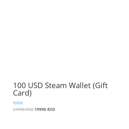
100 USD Steam Wallet (Gift
Card)
Original
Current
Rated
21990
RSD
19990
RSD
5.00
price
price
out of 5
was:
is:
21990 RSD.
19990 RSD.