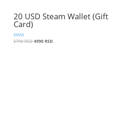
20 USD Steam Wallet (Gift
Card)
Original
Current
Rated
5790
RSD
4990
RSD
5.00
price
price
out of 5
was:
is:
5790 RSD.
4990 RSD.