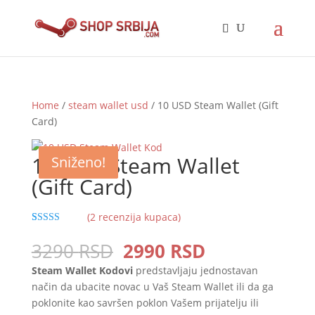
Home
/
steam wallet usd
/ 10 USD Steam Wallet (Gift
Card)
Sniženo!
10 USD Steam Wallet
Sniženo!
Sniženo!
Sniženo!
(Gift Card)
(
2
recenzija kupaca)
Rated
2
5.00
out of 5
Original
Current
3290
RSD
2990
RSD
based on
price
price
customer
Steam Wallet Kodovi
predstavljaju jednostavan
ratings
was:
is:
način da ubacite novac u Vaš Steam Wallet ili da ga
3290 RSD.
2990 RSD.
poklonite kao savršen poklon Vašem prijatelju ili