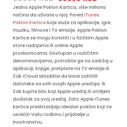
price
price
Jedna Apple Poklon Kartica, više miliona
was:
is:
načina da uživate u njoj. Pored
iTunes
65990 RSD.
59990 
Poklon Kartica
koje služe za aplikacije, igre,
muziku, filmove i TV emisije. Apple Poklon
Kartice se mogu koristiti i u fizičkim Apple
store radnjama ili online Apple
prodavnicama. Dostupan u različitim
denominacijama, potrošite ga na sadržaj u
aplikaciji, knjige, pretplate na TV emisije ili
čak iCloud skladište da biste zaštitili
datoteke sa svih svojih Apple uređaja. Ili
čak kupite bilo koji Apple uređaj ili omiljeni
dodatak za svoj uređaj. Zato Apple iTunes
kartice predstavljaju idealan poklon koji će
usrećiti Vašu rodbinu i prijatelje u
inostranstvu.