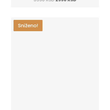
price
price
was:
is:
3590 RSD.
2990 RSD.
Sniženo!