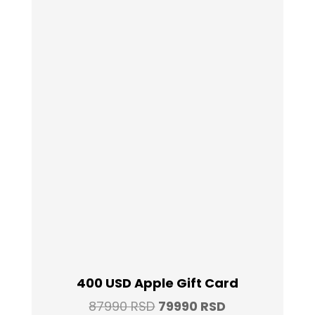
400 USD Apple Gift Card
Original
Current
87990
RSD
79990
RSD