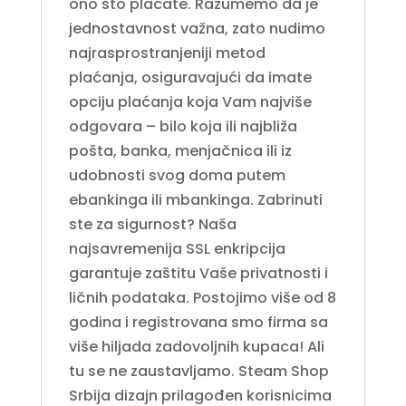
ono što plaćate. Razumemo da je
jednostavnost važna, zato nudimo
najrasprostranjeniji metod
plaćanja, osiguravajući da imate
opciju plaćanja koja Vam najviše
odgovara – bilo koja ili najbliža
pošta, banka, menjačnica ili iz
udobnosti svog doma putem
ebankinga ili mbankinga. Zabrinuti
ste za sigurnost? Naša
najsavremenija SSL enkripcija
garantuje zaštitu Vaše privatnosti i
ličnih podataka. Postojimo više od 8
godina i registrovana smo firma sa
više hiljada zadovoljnih kupaca! Ali
tu se ne zaustavljamo. Steam Shop
Srbija dizajn prilagođen korisnicima