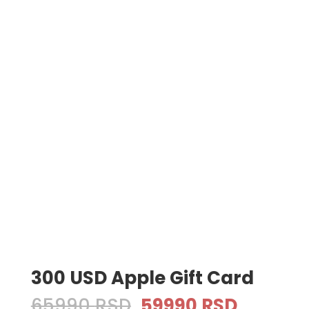
300 USD Apple Gift Card
Original
Current
65990
RSD
59990
RSD