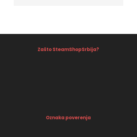
price
price
was:
is:
87990 RSD.
79990 RSD.
Zašto SteamShopSrbija?
Oznaka poverenja