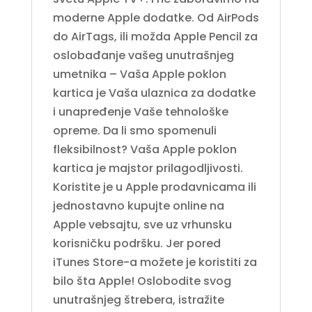
moderne Apple dodatke. Od AirPods
do AirTags, ili možda Apple Pencil za
oslobađanje vašeg unutrašnjeg
umetnika – Vaša Apple poklon
kartica je Vaša ulaznica za dodatke
i unapređenje Vaše tehnološke
opreme. Da li smo spomenuli
fleksibilnost? Vaša Apple poklon
kartica je majstor prilagodljivosti.
Koristite je u Apple prodavnicama ili
jednostavno kupujte online na
Apple vebsajtu, sve uz vrhunsku
korisničku podršku. Jer pored
iTunes Store-a možete je koristiti za
bilo šta Apple! Oslobodite svog
unutrašnjeg štrebera, istražite