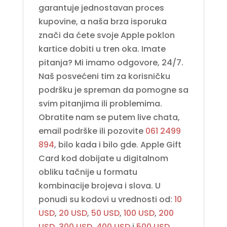
garantuje jednostavan proces
kupovine, a naša brza isporuka
znači da ćete svoje Apple poklon
kartice dobiti u tren oka. Imate
pitanja? Mi imamo odgovore, 24/7.
Naš posvećeni tim za korisničku
podršku je spreman da pomogne sa
svim pitanjima ili problemima.
Obratite nam se putem live chata,
email podrške ili pozovite
061 2499
894
, bilo kada i bilo gde. Apple Gift
Card kod dobijate u digitalnom
obliku tačnije u formatu
kombinacije brojeva i slova. U
ponudi su kodovi u vrednosti od:
10
USD
,
20 USD
,
50 USD
,
100 USD
,
200
USD
,
300 USD
,
400 USD
i
500 USD
.