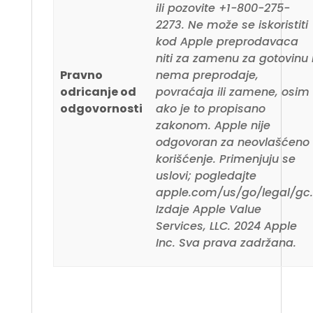
ili pozovite +1-800-275-
2273. Ne može se iskoristiti
kod Apple preprodavaca
niti za zamenu za gotovinu 
Pravno
nema preprodaje,
odricanje od
povraćaja ili zamene, osim
odgovornosti
ako je to propisano
zakonom. Apple nije
odgovoran za neovlašćeno
korišćenje. Primenjuju se
uslovi; pogledajte
apple.com/us/go/legal/gc
Izdaje Apple Value
Services, LLC. 2024 Apple
Inc. Sva prava zadržana.