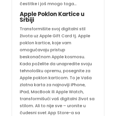
čestitke i još mnogo toga…
Apple Poklon Kartice u
Srbiji
Transformišite svoj digitalni stil
života uz Apple Gift Card tj. Apple
poklon kartice, koje vam
omogućavaju pristup
beskonačnom Apple kosmosu.
Kada poželite da unapredite svoju
tehnološku opremu, posegnite za
Apple poklon karticom. To je Vaša
zlatna karta za najnoviji iPhone,
iPad, MacBook ili Apple Watch,
transformišući vaš digitalni život sa
stilom. Ali to nije sve – uronite u
čudesni svet App Store-a sa