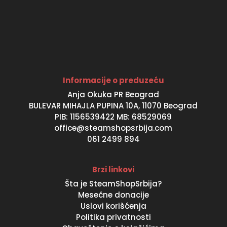
Informacije o preduzeću
Anja Okuka PR Beograd
BULEVAR MIHAJLA PUPINA 10A, 11070 Beograd
PIB: 1156539422 MB: 68529069
office@steamshopsrbija.com
061 2499 894
Brzi linkovi
Šta je SteamShopSrbija?
Mesečne donacije
Uslovi korišćenja
Politika privatnosti