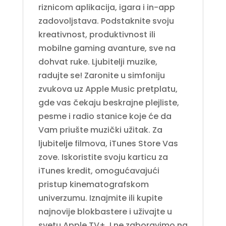
riznicom aplikacija, igara i in-app
zadovoljstava. Podstaknite svoju
kreativnost, produktivnost ili
mobilne gaming avanture, sve na
dohvat ruke. Ljubitelji muzike,
radujte se! Zaronite u simfoniju
zvukova uz Apple Music pretplatu,
gde vas čekaju beskrajne plejliste,
pesme i radio stanice koje će da
Vam priušte muzički užitak. Za
ljubitelje filmova, iTunes Store Vas
zove. Iskoristite svoju karticu za
iTunes kredit, omogućavajući
pristup kinematografskom
univerzumu. Iznajmite ili kupite
najnovije blokbastere i uživajte u
svetu Apple TV+. I ne zaboravimo na