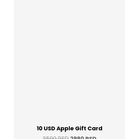
10 USD Apple Gift Card
Original
Current
3590
RSD
2990
RSD