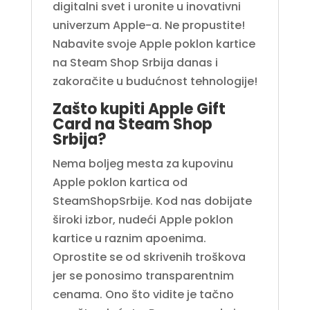
digitalni svet i uronite u inovativni
univerzum Apple-a. Ne propustite!
Nabavite svoje Apple poklon kartice
na Steam Shop Srbija danas i
zakoračite u budućnost tehnologije!
Zašto kupiti Apple Gift
Card na Steam Shop
Srbija?
Nema boljeg mesta za kupovinu
Apple poklon kartica od
SteamShopSrbije. Kod nas dobijate
široki izbor, nudeći Apple poklon
kartice u raznim apoenima.
Oprostite se od skrivenih troškova
jer se ponosimo transparentnim
cenama. Ono što vidite je tačno