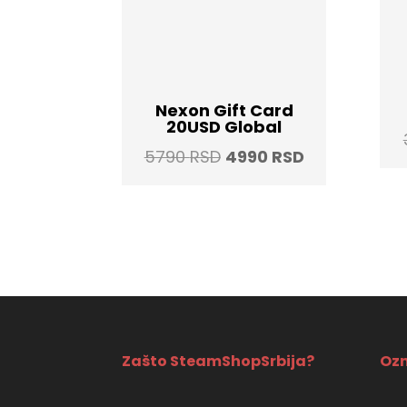
Nexon Gift Card
20USD Global
Original
Current
5790
RSD
4990
RSD
price
price
was:
is:
5790 RSD.
4990 RSD.
Zašto SteamShopSrbija?
Ozn