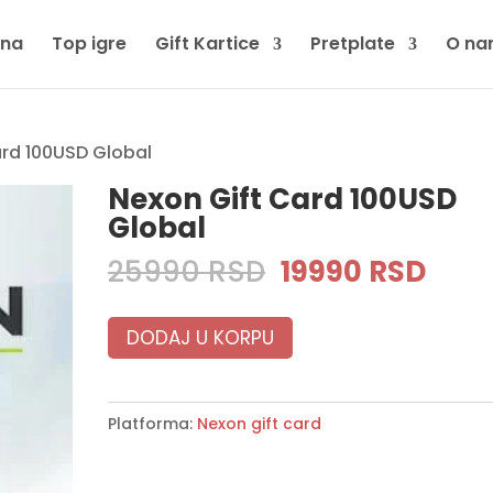
tna
Top igre
Gift Kartice
Pretplate
O na
ard 100USD Global
Nexon Gift Card 100USD
Global
Original
Curr
25990
RSD
19990
RSD
price
pric
was:
is:
DODAJ U KORPU
25990 RSD.
1999
Platforma:
Nexon gift card