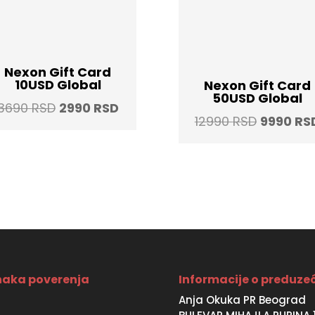
Nexon Gift Card
10USD Global
Nexon Gift Card
50USD Global
Original
Current
3690
RSD
2990
RSD
Original
12990
RSD
9990
RS
price
price
price
was:
is:
was:
3690 RSD.
2990 RSD.
12990 RS
aka poverenja
Informacije o preduze
Anja Okuka PR Beograd