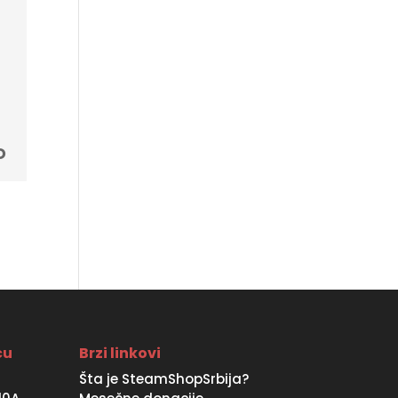
Current
D
price
is:
D.
9990 RSD.
ću
Brzi linkovi
Šta je SteamShopSrbija?