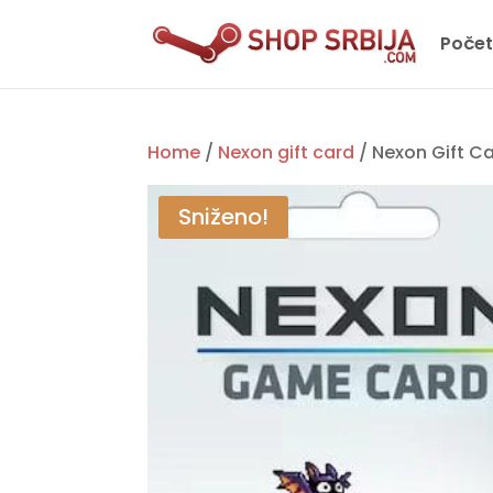
Poče
Home
/
Nexon gift card
/ Nexon Gift C
Sniženo!