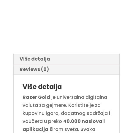
Više detalja
Reviews (0)
Više detalja
Razer Gold
je univerzalna digitalna
valuta za gejmere. Koristite je za
kupovinu igara, dodatnog sadržaja i
vaučera u preko
40.000 naslova i
aplikacija
širom sveta. Svaka