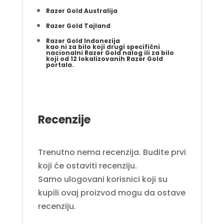
Razer Gold Australija
Razer Gold Tajland
Razer Gold Indonezija
kao ni za bilo koji drugi
specifični
nacionalni
Razer Gold nalog ili za bilo
koji od
12 lokalizovanih Razer Gold
portala
.
Recenzije
Trenutno nema recenzija. Budite prvi
koji će ostaviti recenziju.
Samo ulogovani korisnici koji su
kupili ovaj proizvod mogu da ostave
recenziju.