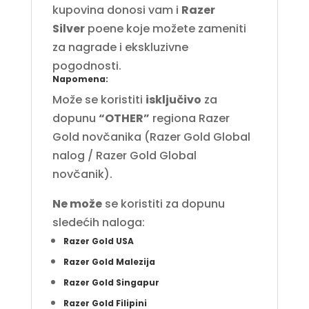
kupovina donosi vam i
Razer
Silver
poene koje možete zameniti
za nagrade i ekskluzivne
pogodnosti.
Napomena:
Može se koristiti
isključivo
za
dopunu
“OTHER”
regiona Razer
Gold novčanika (Razer Gold Global
nalog / Razer Gold Global
novčanik).
Ne može
se koristiti za dopunu
sledećih naloga:
Razer Gold USA
Razer Gold Malezija
Razer Gold Singapur
Razer Gold Filipini