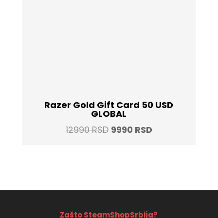
Razer Gold Gift Card 50 USD
GLOBAL
Original
Current
12990
RSD
9990
RSD
price
price
was:
is:
12990 RSD.
9990 RSD.
Zašto SteamShopSrbija?