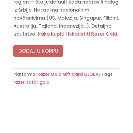
region — što je default kada napraviš nalog
iz Srbije. Ne radi na nacionalnim
novčanicima (US, Malezija, Singapur, Filipini,
Australija, Tajland, Indonezija…). Detaljno
uputstvo:
Kako kupiti i iskoristiti Razer Gold
.
DODAJ U KORPU
Platforma:
Razer Gold Gift Card GLOBAL
Tags:
razer
,
razor gold