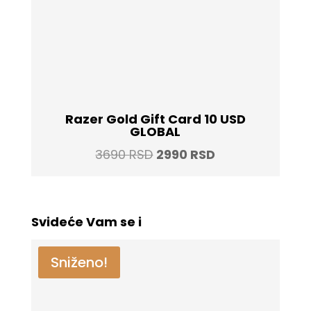
Razer Gold Gift Card 10 USD
GLOBAL
Original
Current
3690
RSD
2990
RSD
price
price
was:
is:
3690 RSD.
2990 RSD.
Svideće Vam se i
Sniženo!