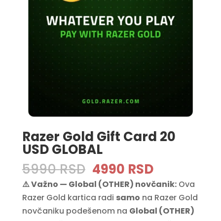
Razer Gold Gift Card 20
USD GLOBAL
Original
Current
5990
RSD
4990
RSD
price
price
⚠️ Važno — Global (OTHER) novčanik:
Ova
was:
is:
Razer Gold kartica radi
samo
na Razer Gold
5990 RSD.
4990 RSD.
novčaniku podešenom na
Global (OTHER)