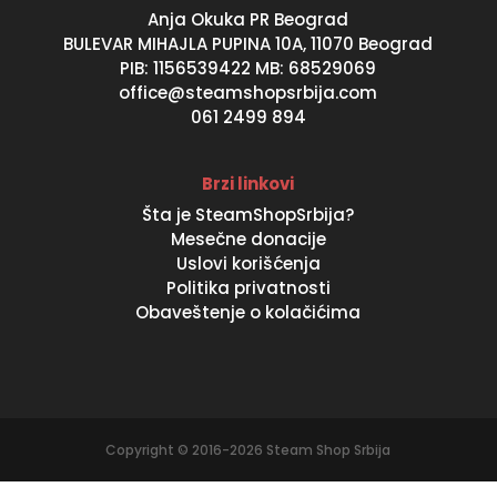
Anja Okuka PR Beograd
BULEVAR MIHAJLA PUPINA 10A, 11070 Beograd
PIB: 1156539422 MB: 68529069
office@steamshopsrbija.com
061 2499 894
Brzi linkovi
Šta je SteamShopSrbija?
Mesečne donacije
Uslovi korišćenja
Politika privatnosti
Obaveštenje o kolačićima
Copyright © 2016-2026 Steam Shop Srbija