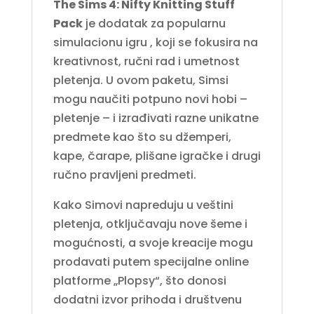
The Sims 4: Nifty Knitting Stuff
Pack
je dodatak za popularnu
simulacionu igru
, koji se fokusira na
kreativnost, ručni rad i umetnost
pletenja. U ovom paketu, Simsi
mogu naučiti potpuno novi hobi –
pletenje – i izrađivati razne unikatne
predmete kao što su džemperi,
kape, čarape, plišane igračke i drugi
ručno pravljeni predmeti.
Kako Simovi napreduju u veštini
pletenja, otključavaju nove šeme i
mogućnosti, a svoje kreacije mogu
prodavati putem specijalne online
platforme „Plopsy“, što donosi
dodatni izvor prihoda i društvenu