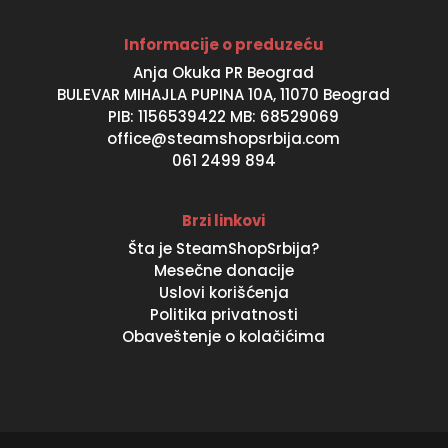
Informacije o preduzeću
Anja Okuka PR Beograd
BULEVAR MIHAJLA PUPINA 10A, 11070 Beograd
PIB: 1156539422 MB: 68529069
office@steamshopsrbija.com
061 2499 894
Brzi linkovi
Šta je SteamShopSrbija?
Mesečne donacije
Uslovi korišćenja
Politika privatnosti
Obaveštenje o kolačićima