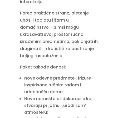
interakciju.
Pored praktične strane, pletenje
unosi i toplotu i šarm u
domaćinstvo – Simsi mogu
ukrašavati svoj prostor ručno
izrađenim predmetima, poklanjati ih
drugima ili ih koristiti za postizanje
boljeg raspoloženja.
Paket takođe donosi:
Nove odevne predmete i frizure
inspirisane ručnim radom i
udobnošću doma;
Nove nameštaje i dekoracije koji
stvaraju prijatnu, „uradi sam“
atmosferu;