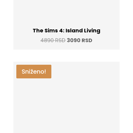
The Sims 4: Island Living
Original
Current
4890
RSD
3090
RSD
price
price
was:
is:
4890 RSD.
3090 RSD.
Sniženo!