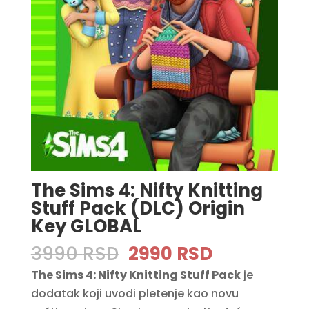
The Sims 4: Nifty Knitting
Stuff Pack (DLC) Origin
Key GLOBAL
Original
Current
3990
RSD
2990
RSD
price
price
The Sims 4: Nifty Knitting Stuff Pack
je
was:
is:
dodatak koji uvodi pletenje kao novu