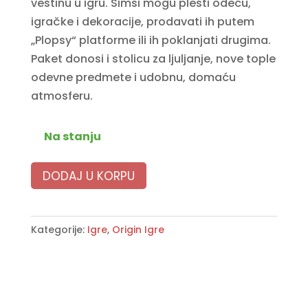
3990 RSD.
2990 RSD.
veštinu u igru. Simsi mogu plesti odeću,
igračke i dekoracije, prodavati ih putem
„Plopsy“ platforme ili ih poklanjati drugima.
Paket donosi i stolicu za ljuljanje, nove tople
odevne predmete i udobnu, domaću
atmosferu.
Na stanju
DODAJ U KORPU
Kategorije:
Igre
,
Origin Igre