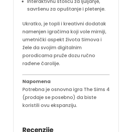
Interaktivnu stolicu za ljuljanje,
savršenu za opuštanje i pletenje.
Ukratko,
je topli i kreativni dodatak
namenjen igračima koji vole mirniji,
umetnički aspekt života Simova i
žele da svojim digitalnim
porodicama pruže dozu ručno
rađene čarolije.
Napomena
Potrebna je osnovna igra The Sims 4
(prodaje se posebno) da biste
koristili ovu ekspanziju.
Recenzije