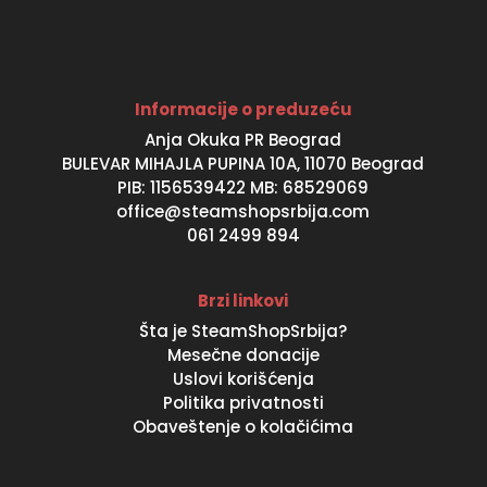
Informacije o preduzeću
Anja Okuka PR Beograd
BULEVAR MIHAJLA PUPINA 10A, 11070 Beograd
PIB: 1156539422 MB: 68529069
office@steamshopsrbija.com
061 2499 894
Brzi linkovi
Šta je SteamShopSrbija?
Mesečne donacije
Uslovi korišćenja
Politika privatnosti
Obaveštenje o kolačićima