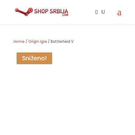
Home
/
Origin Igre
/ Battlefield V
Sniženo!