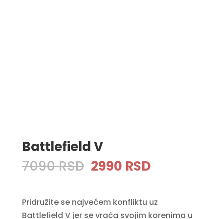
Battlefield V
Original
Current
7090
RSD
2990
RSD
price
price
was:
is:
Pridružite se najvećem konfliktu uz
7090 RSD.
2990 RSD.
Battlefield V jer se vraća svojim korenima u