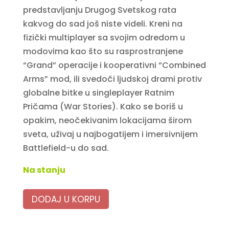
predstavljanju Drugog Svetskog rata
kakvog do sad još niste videli. Kreni na
fizički multiplayer sa svojim odredom u
modovima kao što su rasprostranjene
“Grand” operacije i kooperativni “Combined
Arms” mod, ili svedoči ljudskoj drami protiv
globalne bitke u singleplayer Ratnim
Pričama (War Stories). Kako se boriš u
opakim, neočekivanim lokacijama širom
sveta, uživaj u najbogatijem i imersivnijem
Battlefield-u do sad.
Na stanju
DODAJ U KORPU