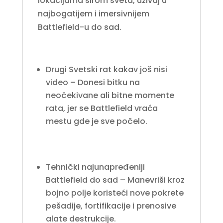
lokacijama širom sveta, uživaj u
najbogatijem i imersivnijem
Battlefield-u do sad.
Drugi Svetski rat kakav još nisi
video – Donesi bitku na
neočekivane ali bitne momente
rata, jer se Battlefield vraća
mestu gde je sve počelo.
Tehnički najunapređeniji
Battlefield do sad – Manevriši kroz
bojno polje koristeći nove pokrete
pešadije, fortifikacije i prenosive
alate destrukcije.