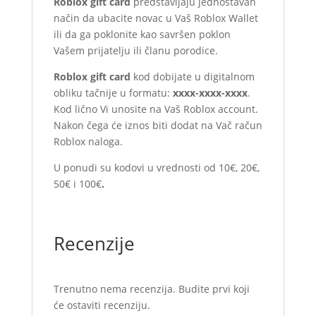
Roblox gift card
predstavljaju jednostavan
način da ubacite novac u Vaš Roblox Wallet
ili da ga poklonite kao savršen poklon
Vašem prijatelju ili članu porodice.
Roblox gift card
kod dobijate u digitalnom
obliku tačnije u formatu:
xxxx-xxxx-xxxx
.
Kod lično Vi unosite na Vaš Roblox account.
Nakon čega će iznos biti dodat na Vač račun
Roblox naloga.
U ponudi su kodovi u vrednosti od 10€, 20€,
50€ i 100€
.
Recenzije
Trenutno nema recenzija. Budite prvi koji
će ostaviti recenziju.