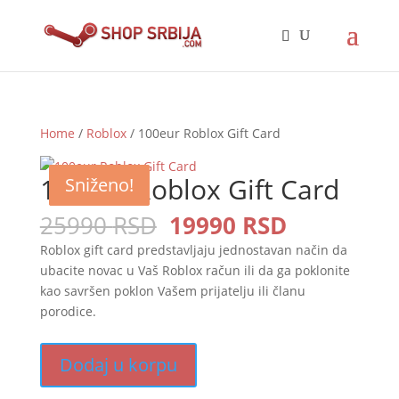
Home
/
Roblox
/ 100eur Roblox Gift Card
Sniženo!
100eur Roblox Gift Card
Sniženo!
Sniženo!
Sniženo!
Original
Current
25990
RSD
19990
RSD
price
price
Roblox gift card predstavljaju jednostavan način da
was:
is:
ubacite novac u Vaš Roblox račun ili da ga poklonite
25990 RSD.
19990 RSD
kao savršen poklon Vašem prijatelju ili članu
porodice.
Dodaj u korpu