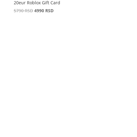
20eur Roblox Gift Card
Original
Current
5790
RSD
4990
RSD
price
price
was:
is:
5790 RSD.
4990 RSD.