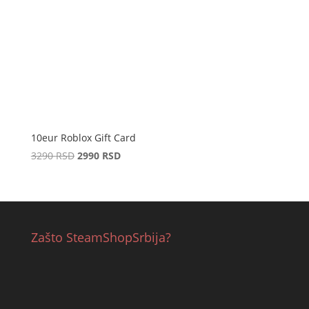
10eur Roblox Gift Card
Original
Current
3290
RSD
2990
RSD
price
price
was:
is:
3290 RSD.
2990 RSD.
Zašto SteamShopSrbija?