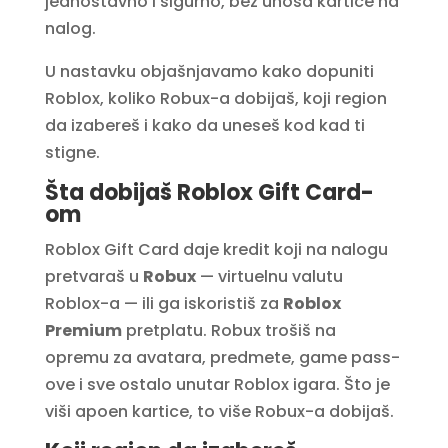
jednostavno i sigurno, bez unosa kartice na
nalog.
U nastavku objašnjavamo kako dopuniti
Roblox, koliko Robux-a dobijaš, koji region
da izabereš i kako da uneseš kod kad ti
stigne.
Šta dobijaš Roblox Gift Card-
om
Roblox Gift Card daje kredit koji na nalogu
pretvaraš u
Robux
— virtuelnu valutu
Roblox-a — ili ga iskoristiš za
Roblox
Premium
pretplatu. Robux trošiš na
opremu za avatara, predmete, game pass-
ove i sve ostalo unutar Roblox igara. Što je
viši apoen kartice, to više Robux-a dobijaš.