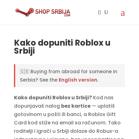
Kako dopuniti Roblox u
Srbiji
🇬🇧 Buying from abroad for someone in
Serbia? See the
English version
.
Kako dopuniti Roblox u Srbiji?
Kod nas
dopunjavaš nalog
bez kartice
— uplatiš
gotovinom u pošti ili banci, a Roblox Gift
Card kod stiže na email sa računom. Tako
roditelji i igrači u Srbiji dolaze do Robux-a