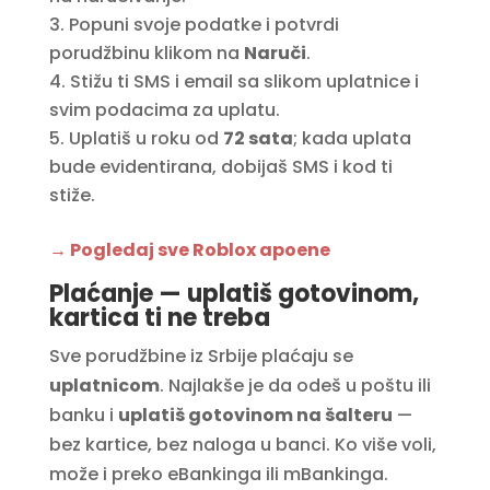
Popuni svoje podatke i potvrdi
porudžbinu klikom na
Naruči
.
Stižu ti SMS i email sa slikom uplatnice i
svim podacima za uplatu.
Uplatiš u roku od
72 sata
; kada uplata
bude evidentirana, dobijaš SMS i kod ti
stiže.
→ Pogledaj sve Roblox apoene
Plaćanje — uplatiš gotovinom,
kartica ti ne treba
Sve porudžbine iz Srbije plaćaju se
uplatnicom
. Najlakše je da odeš u poštu ili
banku i
uplatiš gotovinom na šalteru
—
bez kartice, bez naloga u banci. Ko više voli,
može i preko eBankinga ili mBankinga.