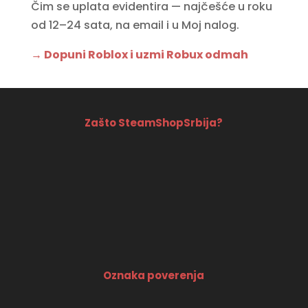
Čim se uplata evidentira — najčešće u roku
od 12–24 sata, na email i u Moj nalog.
→ Dopuni Roblox i uzmi Robux odmah
Zašto SteamShopSrbija?
Oznaka poverenja