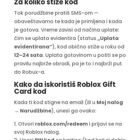
Za koliko stiže kod
Tok porudžbine pratiš SMS-om —
obaveštavamo te kada je primljena i kada
je gotova. Vreme zavisi od načina uplate:
čim se uplata evidentira (status
„Uplata
evidentirana”
), kod obično stiže u roku od
12–24 sata
. Uplata gotovinom u pošti se po
pravilu najbrže obradi, pa je to i najbrži put
do Robux-a.
Kako da iskoristiš Roblox Gift
Card kod
Kada ti kod stigne na email (ili u
Moj nalog
→ Narudžbine
), unesi ga ovako:
Otvori
roblox.com/redeem
i prijavi se na
svoj Roblox nalog.