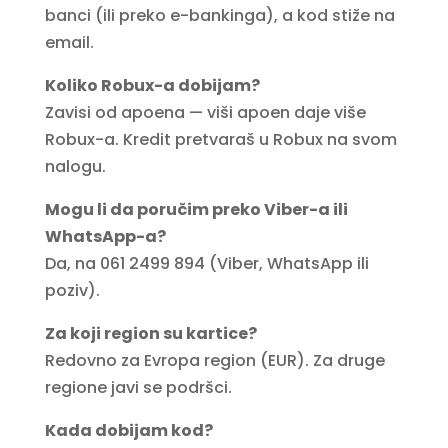
banci (ili preko e-bankinga), a kod stiže na
email.
Koliko Robux-a dobijam?
Zavisi od apoena — viši apoen daje više
Robux-a. Kredit pretvaraš u Robux na svom
nalogu.
Mogu li da poručim preko Viber-a ili
WhatsApp-a?
Da, na 061 2499 894 (Viber, WhatsApp ili
poziv).
Za koji region su kartice?
Redovno za Evropa region (EUR). Za druge
regione javi se podršci.
Kada dobijam kod?