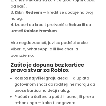
Unesi
PIN kod
sa kartice (kod koji si dobio
od nas).
Klikni
Redeem
— kredit se dodaje na tvoj
nalog.
Izaberi da kredit pretvoriš u
Robux
ili da
uzmeš
Roblox Premium
.
Ako negde zapneš, javi se podršci preko
Viber-a, WhatsApp-a ili live chat-a —
pomažemo.
Zašto je dopuna bez kartice
prava stvar za Roblox
Roblox najviše igraju deca
— a uplata
gotovinom znači da roditelji ne moraju da
unose karticu na dečji nalog.
Plaćaš na šalteru u pošti ili banci, ili preko
e-bankinga — kako ti odgovara.