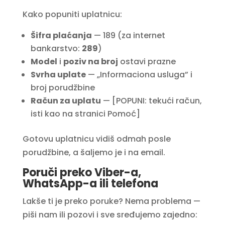
Kako popuniti uplatnicu:
Šifra plaćanja
— 189 (za internet
bankarstvo:
289
)
Model
i
poziv na broj
ostavi prazne
Svrha uplate
— „Informaciona usluga” i
broj porudžbine
Račun za uplatu
— [POPUNI: tekući račun,
isti kao na stranici Pomoć]
Gotovu uplatnicu vidiš odmah posle
porudžbine, a šaljemo je i na email.
Poruči preko Viber-a,
WhatsApp-a ili telefona
Lakše ti je preko poruke? Nema problema —
piši nam ili pozovi i sve sređujemo zajedno: