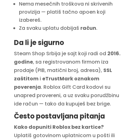
Nema mesečnih troškova ni skrivenih
provizija — platiš tačno apoen koji
izabereš.
Za svaku uplatu dobijaš
račun
.
Da li je sigurno
Steam Shop Srbija je sajt koji radi od
2016.
godine
, sa registrovanom firmom iza
prodaje (PIB, matični broj, adresa),
SSL
zaštitom
i
eTrustMark oznakom
poverenja
. Roblox Gift Card kodovi su
unapred provereni, a uz svaku porudžbinu
ide račun — tako da kupuješ bez brige.
Često postavljana pitanja
Kako dopuniti Roblox bez kartice?
Uplatiš gotovinom uplatnicom u pošti ili