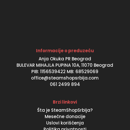
Informacije o preduzeću
Anja Okuka PR Beograd
BULEVAR MIHAJLA PUPINA 10A, 11070 Beograd
PIB: 1156539422 MB: 68529069
office@steamshopsrbija.com
061 2499 894
Brzi linkovi
Šta je SteamShopSrbija?
Mesečne donacije
Uslovi korišćenja
Politika privatnosti