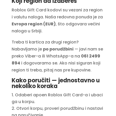
Koji region da izabereš
Roblox Gift Card kodovi su vezani za region
i valutu naloga. Naša redovna ponuda je za
Evropa region (EUR)
, što odgovara većini
naloga u Srbiji.
Treba ti kartica za drugi region?
Nabavljamo je
po porudžbini
— javi nam se
preko Viber-a ili WhatsApp-a na
061 2499
894
i dogovaramo se. Ako nisi siguran koji
region ti treba, pitaj nas pre kupovine.
Kako poručiti — jednostavno u
nekoliko koraka
Odaberi apoen Roblox Gift Card-a i ubaci
ga u korpu.
Otvori korpu, proveri porudžbinu i nastavi
na naručivanje.