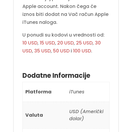
Apple account. Nakon čega će
iznos biti dodat na Vač račun Apple
iTunes naloga.
U ponudi su kodovi u vrednosti od:
10 USD
,
15 USD
,
20 USD
,
25 USD
,
30
USD
,
35 USD
,
50 USD
i
100 USD
.
Dodatne Informacije
Platforma
iTunes
USD (Američki
Valuta
dolar)