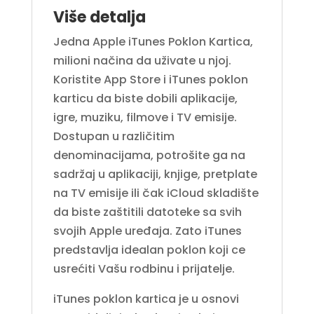
Više detalja
Jedna Apple iTunes Poklon Kartica,
milioni načina da uživate u njoj.
Koristite App Store i iTunes poklon
karticu da biste dobili aplikacije,
igre, muziku, filmove i TV emisije.
Dostupan u različitim
denominacijama, potrošite ga na
sadržaj u aplikaciji, knjige, pretplate
na TV emisije ili čak iCloud skladište
da biste zaštitili datoteke sa svih
svojih Apple uređaja. Zato iTunes
predstavlja idealan poklon koji ce
usrećiti Vašu rodbinu i prijatelje.
iTunes poklon kartica je u osnovi