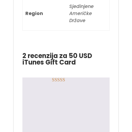
Sjedinjene
Region
Američke
Države
2 recenzija za
50 USD
iTunes Gift Card
Rated
4
ZORAN STANKOVIĆ
–
out of 5
25.10.2024.
Poslovni ljudi. Za
preporuku.