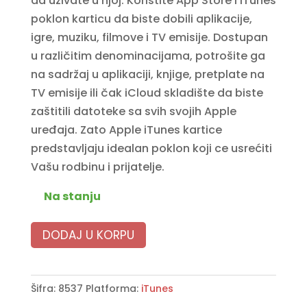
da uživate u njoj. Koristite App Store i iTunes
poklon karticu da biste dobili aplikacije,
igre, muziku, filmove i TV emisije. Dostupan
u različitim denominacijama, potrošite ga
na sadržaj u aplikaciji, knjige, pretplate na
TV emisije ili čak iCloud skladište da biste
zaštitili datoteke sa svih svojih Apple
uređaja. Zato Apple iTunes kartice
predstavljaju idealan poklon koji ce usrećiti
Vašu rodbinu i prijatelje.
Na stanju
DODAJ U KORPU
Šifra:
8537
Platforma:
iTunes