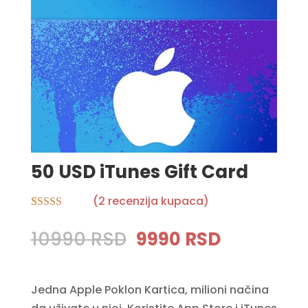
50 USD iTunes Gift Card
(
2
recenzija kupaca)
Rated
2
4.50
out of 5
Original
Current
10990
RSD
9990
RSD
based on
price
price
customer
ratings
was:
is:
Jedna Apple Poklon Kartica, milioni načina
10990 RSD.
9990 RSD