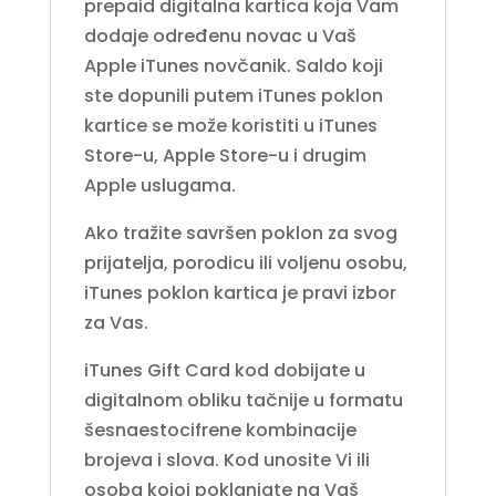
prepaid digitalna kartica koja Vam
dodaje određenu novac u Vaš
Apple iTunes novčanik. Saldo koji
ste dopunili putem iTunes poklon
kartice se može koristiti u iTunes
Store-u, Apple Store-u i drugim
Apple uslugama.
Ako tražite savršen poklon za svog
prijatelja, porodicu ili voljenu osobu,
iTunes poklon kartica je pravi izbor
za Vas.
iTunes Gift Card kod dobijate u
digitalnom obliku tačnije u formatu
šesnaestocifrene kombinacije
brojeva i slova. Kod unosite Vi ili
osoba kojoj poklanjate na Vaš