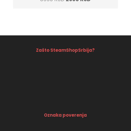
price
price
was:
is:
3990 RSD.
2990 RSD.
Zašto SteamShopSrbija?
Oznaka poverenja