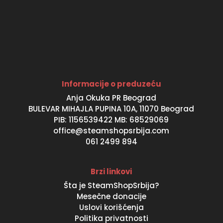
Informacije o preduzeću
Anja Okuka PR Beograd
BULEVAR MIHAJLA PUPINA 10A, 11070 Beograd
PIB: 1156539422 MB: 68529069
office@steamshopsrbija.com
061 2499 894
Brzi linkovi
Šta je SteamShopSrbija?
Mesečne donacije
Uslovi korišćenja
Politika privatnosti