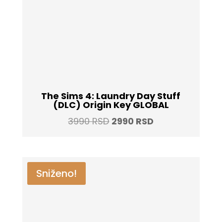
The Sims 4: Laundry Day Stuff
(DLC) Origin Key GLOBAL
Original
Current
3990
RSD
2990
RSD
price
price
was:
is:
3990 RSD.
2990 RSD.
Sniženo!