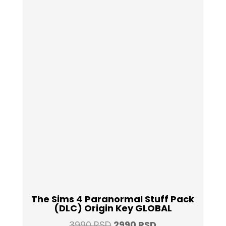
The Sims 4 Paranormal Stuff Pack
(DLC) Origin Key GLOBAL
Original
Current
3990
RSD
2990
RSD