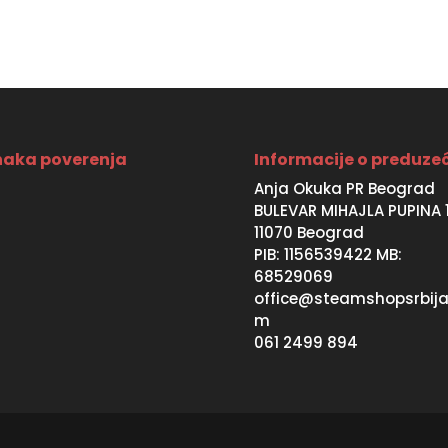
SD.
1990 RSD.
690 RSD.
aka poverenja
Informacije o preduze
Anja Okuka PR Beograd
BULEVAR MIHAJLA PUPINA 
11070 Beograd
PIB: 1156539422 MB:
68529069
office@steamshopsrbija
m
061 2499 894