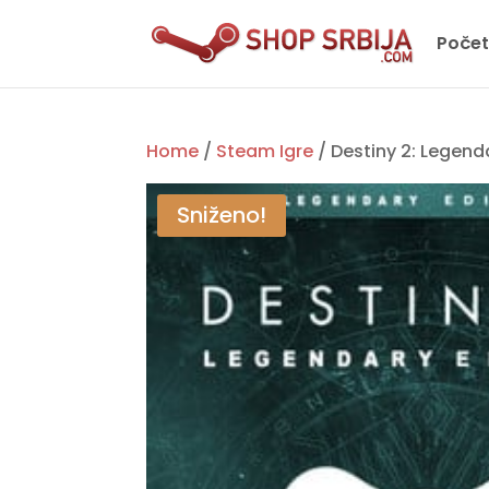
Poče
Home
/
Steam Igre
/ Destiny 2: Legend
Sniženo!