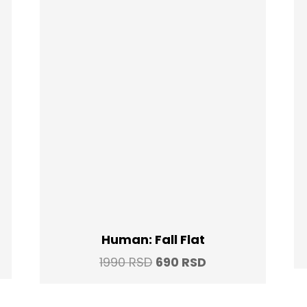
Human: Fall Flat
t
Original
Current
1990
RSD
690
RSD
price
price
was:
is: