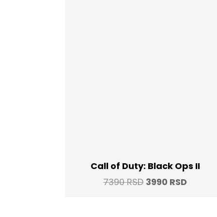
Call of Duty: Black Ops II
Original
Curren
7390
RSD
3990
RSD
price
price
was:
is: