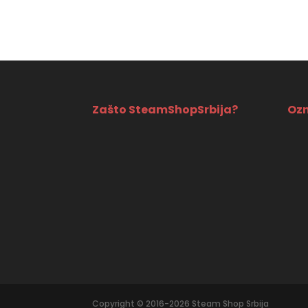
7390 RSD.
3990 R
Zašto SteamShopSrbija?
Ozn
Copyright © 2016-2026 Steam Shop Srbija