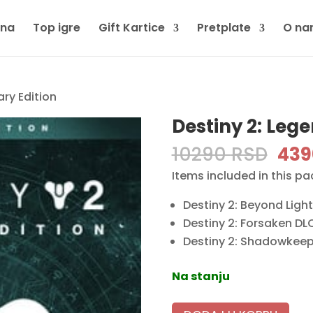
tna
Top igre
Gift Kartice
Pretplate
O na
ary Edition
Destiny 2: Leg
Ori
10290
RSD
43
pri
Items included in this p
was
Destiny 2: Beyond Ligh
102
Destiny 2: Forsaken DL
Destiny 2: Shadowkee
Na stanju