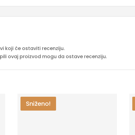
 koji će ostaviti recenziju.
upili ovaj proizvod mogu da ostave recenziju.
Sniženo!