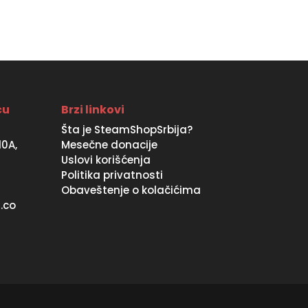
7290 RSD.
5390 RSD.
ću
Brzi linkovi
Šta je SteamShopSrbija?
10A,
Mesečne donacije
Uslovi korišćenja
Politika privatnosti
Obaveštenje o kolačićima
.co