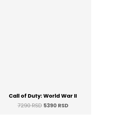
Call of Duty: World War II
Original
Current
7290
RSD
5390
RSD
price
price
was:
is: