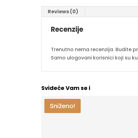
Reviews (0)
Recenzije
Trenutno nema recenzija. Budite prvi
Samo ulogovani korisnici koji su k
Svideće Vam se i
Sniženo!