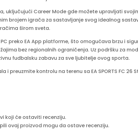
ma, uključujući Career Mode gde možete upravljati svojim
im brojem igrača za sastavljanje svog idealnog sastav
 igračima širom sveta.
PC preko EA App platforme, što omogućava brzu i sigurnu
ržajima bez regionalnih ograničenja. Uz podršku za mode
rzivnu fudbalsku zabavu za sve ljubitelje ovog sporta.
la i preuzmite kontrolu na terenu sa EA SPORTS FC 26 S
 koji će ostaviti recenziju.
upili ovaj proizvod mogu da ostave recenziju.