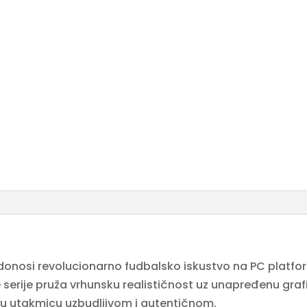
 donosi revolucionarno fudbalsko iskustvo na PC platf
serije pruža vrhunsku realističnost uz unapređenu grafi
aku utakmicu uzbudljivom i autentičnom.