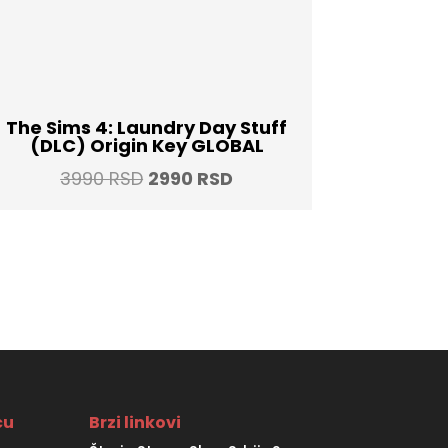
The Sims 4: Laundry Day Stuff
(DLC) Origin Key GLOBAL
Original
Current
3990
RSD
2990
RSD
price
price
was:
is:
3990 RSD.
2990 RSD.
ću
Brzi linkovi