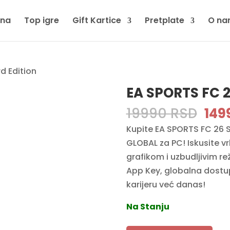
tna
Top igre
Gift Kartice
Pretplate
O na
d Edition
EA SPORTS FC 2
Ori
19990
RSD
149
pri
Kupite EA SPORTS FC 26 
was
GLOBAL za PC! Iskusite v
199
grafikom i uzbudljivim re
App Key, globalna dostu
karijeru već danas!
Na Stanju