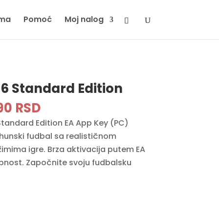
ma
Pomoć
Moj nalog
6 Standard Edition
ginal
Current
90
RSD
ce
price
Standard Edition EA App Key (PC)
:
is:
rhunski fudbal sa realističnom
90 RSD.
14990 RSD.
žimima igre. Brza aktivacija putem EA
pnost. Započnite svoju fudbalsku