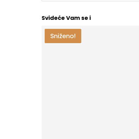
Svideće Vam se i
Sniženo!