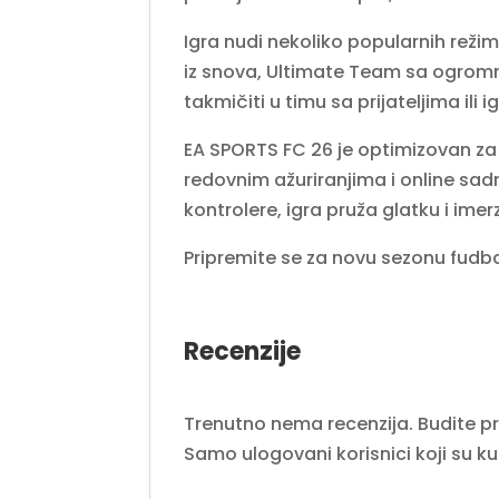
Igra nudi nekoliko popularnih reži
iz snova, Ultimate Team sa ogromn
takmičiti u timu sa prijateljima ili
EA SPORTS FC 26 je optimizovan za 
redovnim ažuriranjima i online sad
kontrolere, igra pruža glatku i ime
Pripremite se za novu sezonu fudba
Recenzije
Trenutno nema recenzija. Budite prvi
Samo ulogovani korisnici koji su k