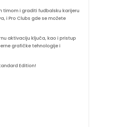
 timom i graditi fudbalsku karijeru
a, i Pro Clubs gde se možete
 aktivaciju ključa, kao i pristup
rne grafičke tehnologije i
tandard Edition!