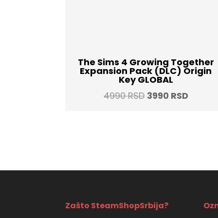
The Sims 4 Growing Together
Expansion Pack (DLC) Origin
Key GLOBAL
Original
Curren
4990
RSD
3990
RSD
price
price
was:
is:
4990 RSD.
3990 R
Zašto SteamShopSrbija?
Ozn