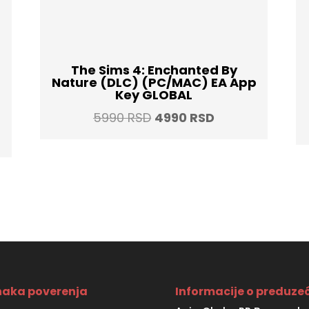
The Sims 4: Enchanted By
Nature (DLC) (PC/MAC) EA App
Key GLOBAL
Original
Current
5990
RSD
4990
RSD
t
price
price
was:
is:
5990 RSD.
4990 RSD.
SD.
aka poverenja
Informacije o preduze