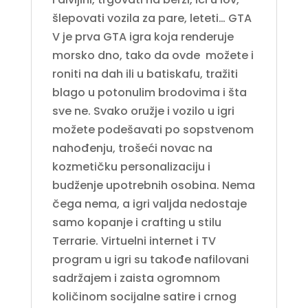
šlepovati vozila za pare, leteti… GTA
V je prva GTA igra koja renderuje
morsko dno, tako da ovde možete i
roniti na dah ili u batiskafu, tražiti
blago u potonulim brodovima i šta
sve ne. Svako oružje i vozilo u igri
možete podešavati po sopstvenom
nahođenju, trošeći novac na
kozmetičku personalizaciju i
budženje upotrebnih osobina. Nema
čega nema, a igri valjda nedostaje
samo kopanje i crafting u stilu
Terrarie. Virtuelni internet i TV
program u igri su takođe nafilovani
sadržajem i zaista ogromnom
količinom socijalne satire i crnog