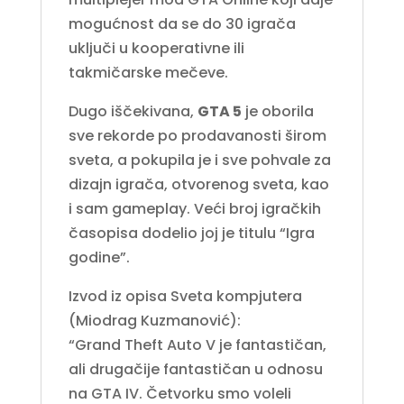
mogućnost da se do 30 igrača
uključi u kooperativne ili
takmičarske mečeve.
Dugo iščekivana,
GTA 5
je oborila
sve rekorde po prodavanosti širom
sveta, a pokupila je i sve pohvale za
dizajn igrača, otvorenog sveta, kao
i sam gameplay. Veći broj igračkih
časopisa dodelio joj je titulu “Igra
godine”.
Izvod iz opisa Sveta kompjutera
(Miodrag Kuzmanović):
“Grand Theft Auto V je fantastičan,
ali drugačije fantastičan u odnosu
na GTA IV. Četvorku smo voleli