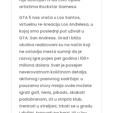
artistima Rockstar Gamesa.
GTA 5 nas vraća u Los Santos,
virtuelnu re-kreaciju Los Anđelesa, u
kojoj smo poslednji put uživali u
GTA: San Andreas. Grad i bliža
okolina realizovani su na način koji
ne ostavlja mesta sumnji da je
razvoj igre pojeo pet godina i 100+
miliona dolara. Svet je posejan
neverovatnom količinom detalja,
aktivnog i pasivnog sadržaja: u
pauzama story misija ovde možete
igrati golf, tenis, pikado, skakati
padobranom, ići u striptiz klub,
trenirati u streljani, trkati se u gradu
i divljini, trgovati na berzi, ići u lov,