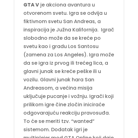
GTA V
je akciona avantura u
otvorenom svetu. Igra se odvija u
fiktivnom svetu San Andreas, a
inspiracija je Južna Kalifornija. Igrač
slobodno može da se kreće po
svetu kao i gradu Los Santosu
(zamena za Los Angeles). Igra može
da se igra iz prvog ili trećeg lica, a
glavni junak se kreće peške ili u
vozilu. Glavni junak hara San
Andreasom, a većina misija
uključuje pucanje i vožnju. Igrači koji
prilikom igre čine zločin iniciraće
odgovarajuću reakciju pravosuđa.
To će se meriti tzv. “wanted”
sistemom. Dodatak igri je
multiplejer mod GTA Online koji daje