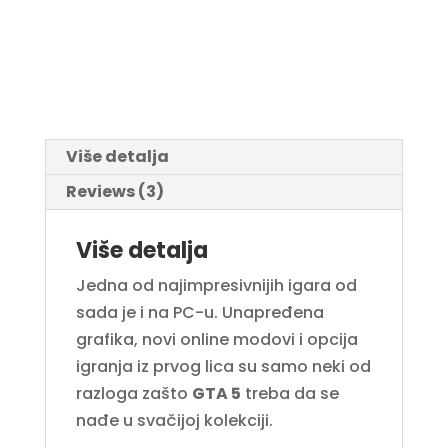
Više detalja
Reviews (3)
Više detalja
Jedna od najimpresivnijih igara od
sada je i na PC-u. Unapređena
grafika, novi online modovi i opcija
igranja iz prvog lica su samo neki od
razloga zašto
GTA 5
treba da se
nađe u svačijoj kolekciji.