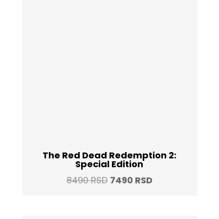
The Red Dead Redemption 2:
Special Edition
Original
Current
8490
RSD
7490
RSD
price
price
was:
is: