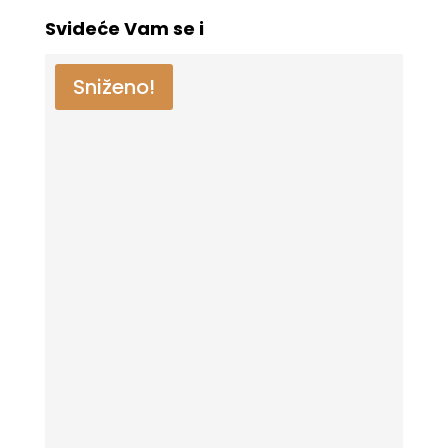
Svideće Vam se i
Sniženo!