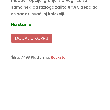
modovi i opcija igranja iz prvog lica su
samo neki od razloga zašto
GTA 5
treba da
se nađe u svačijoj kolekciji.
Na stanju
DODAJ U KORPU
Šifra:
7498
Platforma:
Rockstar