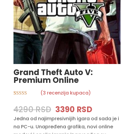
Grand Theft Auto V:
Premium Online
(
3
recenzija kupaca)
Rated
3
5.00
out of 5
Original
Current
4290
RSD
3390
RSD
based on
price
price
customer
Jedna od najimpresivnijih igara od sada je i
ratings
was:
is:
na PC-u. Unapređena grafika, novi online
4290 RSD.
3390 RSD.