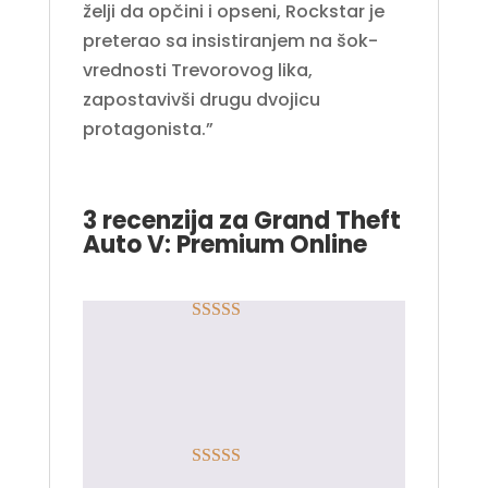
želji da opčini i opseni, Rockstar je
preterao sa insistiranjem na šok-
vrednosti Trevorovog lika,
zapostavivši drugu dvojicu
protagonista.”
3 recenzija za
Grand Theft
Auto V: Premium Online
Rated
5
out
Nemanja
–
21.05.2023.
of 5
Ljubazno brzo i lako.
Rated
5
out
Marko Ivković
–