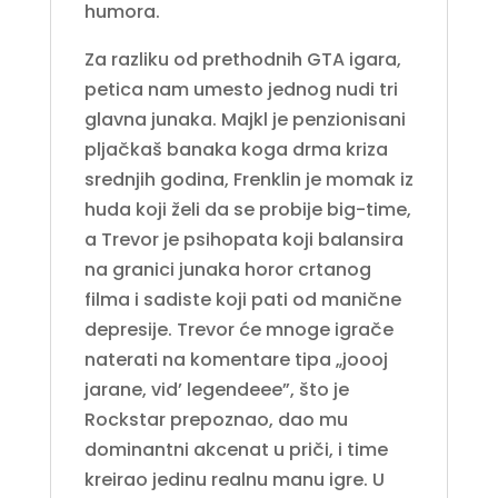
humora.
Za razliku od prethodnih GTA igara,
petica nam umesto jednog nudi tri
glavna junaka. Majkl je penzionisani
pljačkaš banaka koga drma kriza
srednjih godina, Frenklin je momak iz
huda koji želi da se probije big-time,
a Trevor je psihopata koji balansira
na granici junaka horor crtanog
filma i sadiste koji pati od manične
depresije. Trevor će mnoge igrače
naterati na komentare tipa „joooj
jarane, vid’ legendeee”, što je
Rockstar prepoznao, dao mu
dominantni akcenat u priči, i time
kreirao jedinu realnu manu igre. U