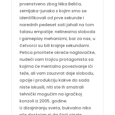
prvenstveno zbog Nika Belića,
zemljaka-junaka s kojim smo se
identifikovali od prve sekunde i
narednih pedeset sati jahali na tom
talasu empatije: nelinearna sloboda
i gameplay mehanizmi, bar za nas, u
četvorci su bili krajnje sekundarni.
Petica prioritete okreće naglavačke,
nudeći vam trojicu protagonista sa
kojima će mentalno povezivanje ići
teže, ali vam zauzvrat daje slobodu,
opcije i produkciju kakve do sada
niste iskusili, niti ste ih smatrali
tehnički mogućim na igračkoj
konzoli iz 2005. godine.
U dizajniranju sveta, bukvalno niko
nije dostojan ni da čisti cipele