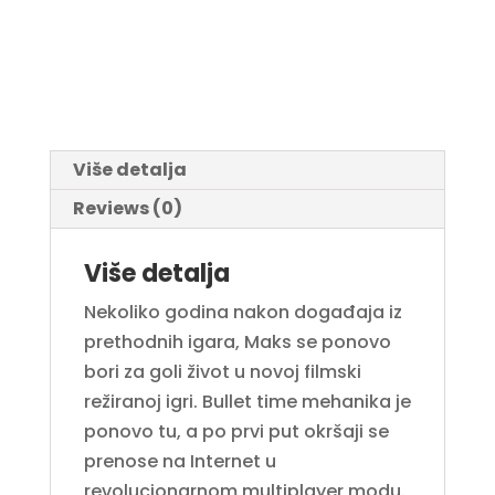
Više detalja
Reviews (0)
Više detalja
Nekoliko godina nakon događaja iz
prethodnih igara, Maks se ponovo
bori za goli život u novoj filmski
režiranoj igri. Bullet time mehanika je
ponovo tu, a po prvi put okršaji se
prenose na Internet u
revolucionarnom multiplayer modu.