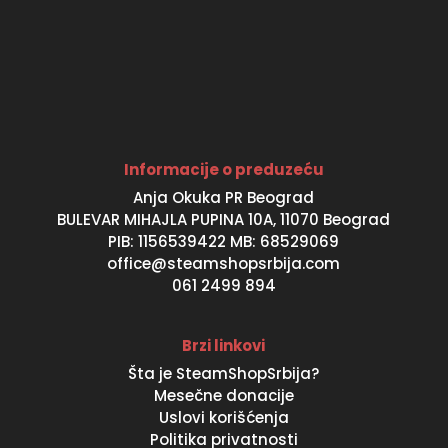
Informacije o preduzeću
Anja Okuka PR Beograd
BULEVAR MIHAJLA PUPINA 10A, 11070 Beograd
PIB: 1156539422 MB: 68529069
office@steamshopsrbija.com
061 2499 894
Brzi linkovi
Šta je SteamShopSrbija?
Mesečne donacije
Uslovi korišćenja
Politika privatnosti