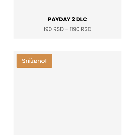
PAYDAY 2 DLC
Price
190
RSD
–
1190
RSD
range:
190 RSD
through
Sniženo!
1190 RSD