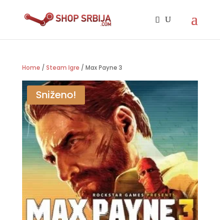
Home
/
Steam Igre
/ Max Payne 3
Sniženo!