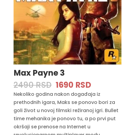
Max Payne 3
Original
Current
2490
RSD
1690
RSD
price
price
Nekoliko godina nakon događaja iz
was:
is:
prethodnih igara, Maks se ponovo bori za
2490 RSD.
1690 RSD.
goli život u novoj filmski režiranoj igri. Bullet
time mehanika je ponovo tu, a po prvi put
okršaji se prenose na Internet u
revolucionarnom multiplayer modu.