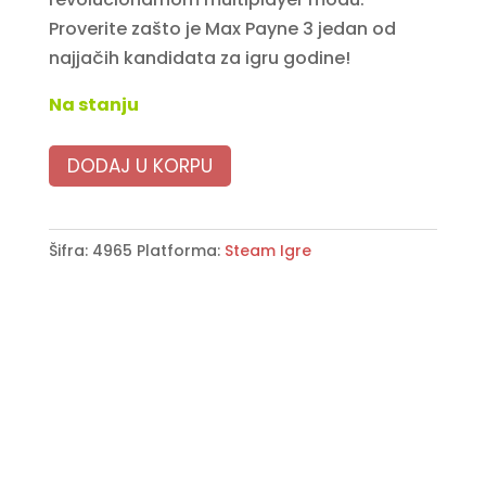
Proverite zašto je Max Payne 3 jedan od
najjačih kandidata za igru godine!
Na stanju
DODAJ U KORPU
Šifra:
4965
Platforma:
Steam Igre