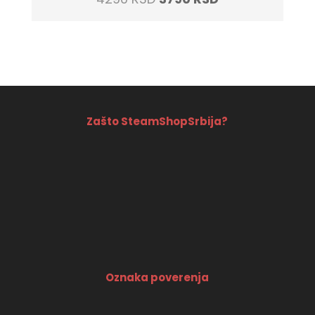
price
price
was:
is:
4290 RSD.
3790 RSD.
Zašto SteamShopSrbija?
Oznaka poverenja