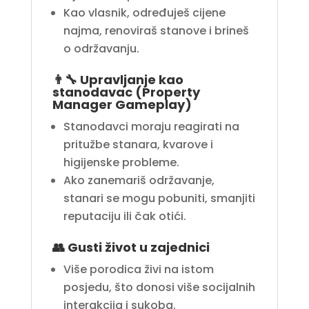
Kao vlasnik, određuješ cijene
najma, renoviraš stanove i brineš
o održavanju.
👨‍🔧
Upravljanje kao
stanodavac (Property
Manager Gameplay)
Stanodavci moraju reagirati na
pritužbe stanara, kvarove i
higijenske probleme.
Ako zanemariš održavanje,
stanari se mogu pobuniti, smanjiti
reputaciju ili čak otići.
👥
Gusti život u zajednici
Više porodica živi na istom
posjedu, što donosi više socijalnih
interakcija i sukoba.