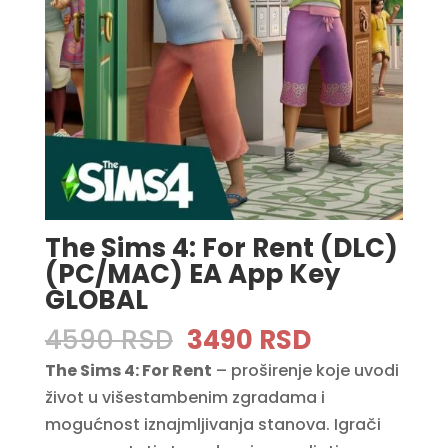
The Sims 4: For Rent (DLC)
(PC/MAC) EA App Key
GLOBAL
Original
Current
4590
RSD
3490
RSD
price
price
The Sims 4: For Rent
– proširenje koje uvodi
was:
is:
život u višestambenim zgradama i
4590 RSD.
3490 RSD.
mogućnost iznajmljivanja stanova. Igrači