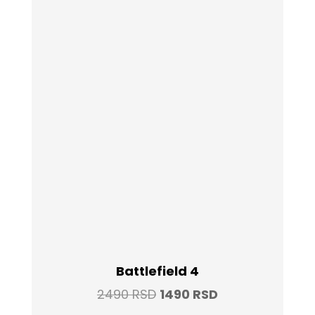
Battlefield 4
Original
Current
2490
RSD
1490
RSD
price
price