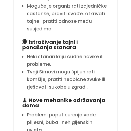
Moguće je organizirati zajedničke
sastanke, praviti svađe, otkrivati
tajne i pratiti odnose među
susjedima.
🕵️
Istraživanje tajni i
ponašanja stanara
Neki stanari kriju čudne navike ili
probleme.
Tvoji Simovi mogu špijunirati
komšije, pratiti neobične zvuke ili
rješavati sukobe u zgradi.
🧹
Nove mehanike održavanja
doma
Problemi poput curenja vode,
plijesni, buba i nehigijenskih
uvjeta.