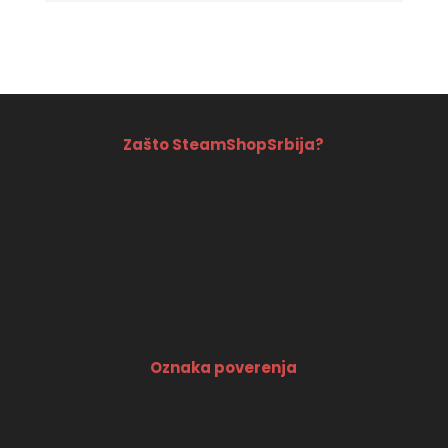
was:
is:
2490 RSD.
1490 RSD.
Zašto SteamShopSrbija?
Oznaka poverenja