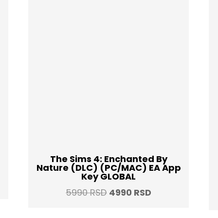
The Sims 4: Enchanted By
Nature (DLC) (PC/MAC) EA App
Key GLOBAL
t
Original
Current
5990
RSD
4990
RSD
price
price