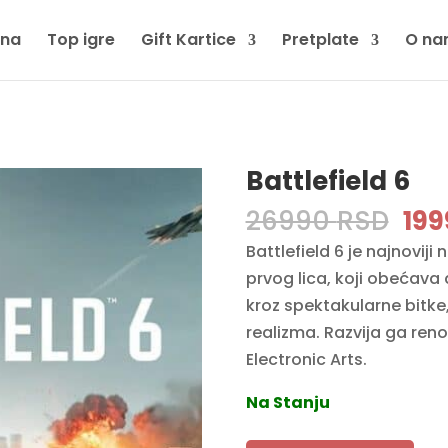
tna
Top igre
Gift Kartice
Pretplate
O na
Battlefield 6
Ori
26990
RSD
19
pri
Battlefield 6 je najnovij
was
prvog lica, koji obećava
269
kroz spektakularne bitke,
realizma. Razvija ga reno
Electronic Arts.
Na Stanju