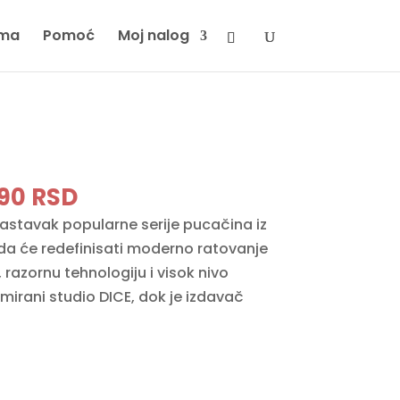
ma
Pomoć
Moj nalog
ginal
Current
990
RSD
ce
price
i nastavak popularne serije pucačina iz
:
is:
 da će redefinisati moderno ratovanje
90 RSD.
19990 RSD.
 razornu tehnologiju i visok nivo
mirani studio DICE, dok je izdavač