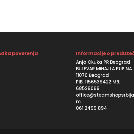
was:
is:
SD.
5990 RSD.
4990 RSD.
aka poverenja
Informacije o preduze
Anja Okuka PR Beograd
BULEVAR MIHAJLA PUPINA 
11070 Beograd
PIB: 1156539422 MB:
68529069
office@steamshopsrbija
m
061 2499 894