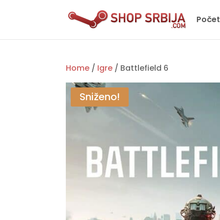
Poče
Home
/
Igre
/ Battlefield 6
Sniženo!