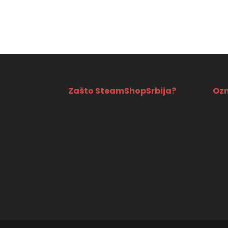
4590 RSD.
3490 R
Zašto SteamShopSrbija?
Ozn