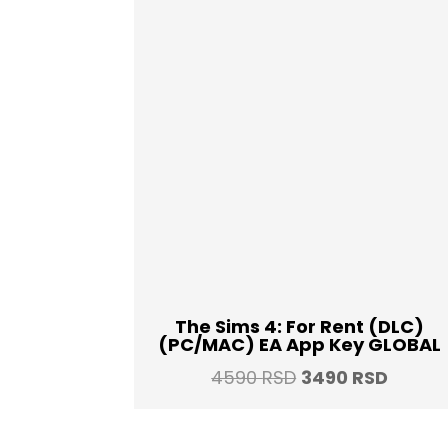
The Sims 4: For Rent (DLC)
(PC/MAC) EA App Key GLOBAL
Original
Curren
4590
RSD
3490
RSD
price
price
was:
is: