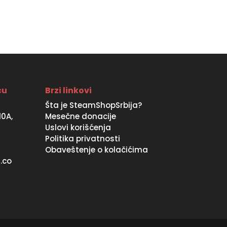
was:
is:
4990 RSD.
3990 RSD.
ću
Brzi linkovi
Šta je SteamShopSrbija?
10A,
Mesečne donacije
Uslovi korišćenja
Politika privatnosti
Obaveštenje o kolačićima
.co