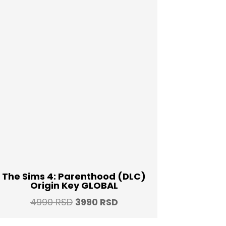
The Sims 4: Parenthood (DLC)
Origin Key GLOBAL
Original
Current
4990
RSD
3990
RSD
price
price