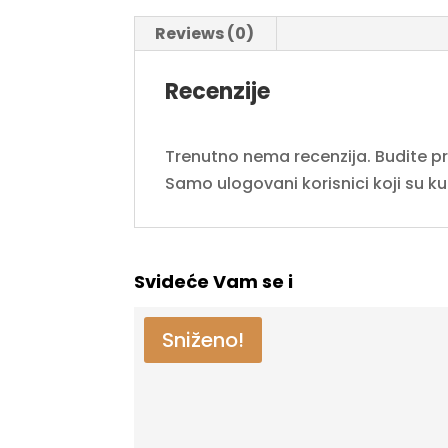
Reviews (0)
Recenzije
Trenutno nema recenzija. Budite prvi
Samo ulogovani korisnici koji su k
Svideće Vam se i
Sniženo!