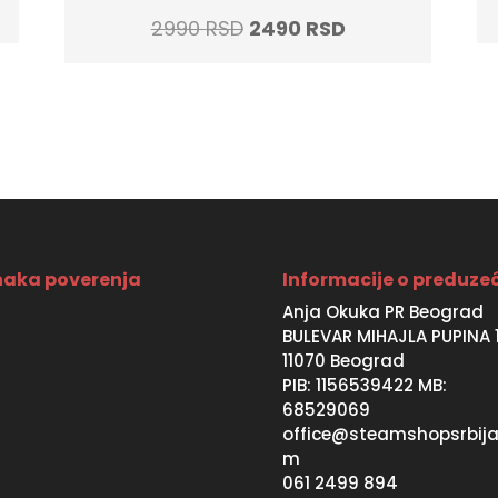
t
Original
Current
2990
RSD
2490
RSD
price
price
was:
is:
SD.
2990 RSD.
2490 RSD.
aka poverenja
Informacije o preduze
Anja Okuka PR Beograd
BULEVAR MIHAJLA PUPINA 
11070 Beograd
PIB: 1156539422 MB:
68529069
office@steamshopsrbija
m
061 2499 894