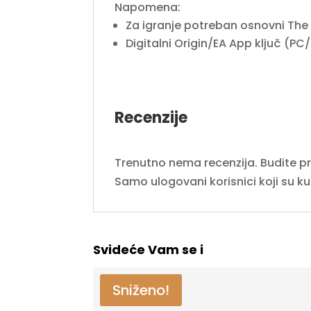
Napomena:
Za igranje potreban osnovni The 
Digitalni Origin/EA App ključ (PC
Recenzije
Trenutno nema recenzija. Budite prvi
Samo ulogovani korisnici koji su k
Svideće Vam se i
Sniženo!