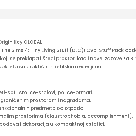
 Origin Key GLOBAL
a The Sims 4: Tiny Living Stuff (DLC)! Ovaj Stuff Pack d
koji se preklapa i štedi prostor, kao i nove izazove za
okreta sa praktičnim i stilskim rešenjima.
ti-sofi, stolice-stolovi, police-ormari.
 ograničenim prostorom i nagradama.
 funkcionalnih predmeta od otpada.
 malim prostorima (claustrophobia, accomplishment).
 podova i dekoracija u kompaktnoj estetici.