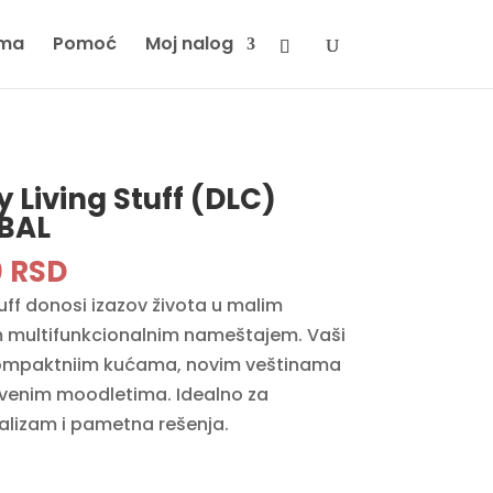
ma
Pomoć
Moj nalog
y Living Stuff (DLC)
OBAL
inal
Current
0
RSD
e
price
tuff donosi izazov života u malim
is:
 multifunkcionalnim nameštajem. Vaši
 RSD.
2990 RSD.
kompaktniim kućama, novim veštinama
stvenim moodletima. Idealno za
malizam i pametna rešenja.