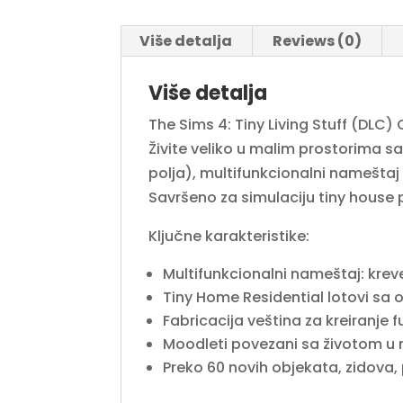
Više detalja
Reviews (0)
Više detalja
The Sims 4: Tiny Living Stuff (DLC)
Živite veliko u malim prostorima s
polja), multifunkcionalni nameštaj 
Savršeno za simulaciju tiny house p
Ključne karakteristike:
Multifunkcionalni nameštaj: kreve
Tiny Home Residential lotovi sa
Fabricacija veština za kreiranje
Moodleti povezani sa životom u
Preko 60 novih objekata, zidova,