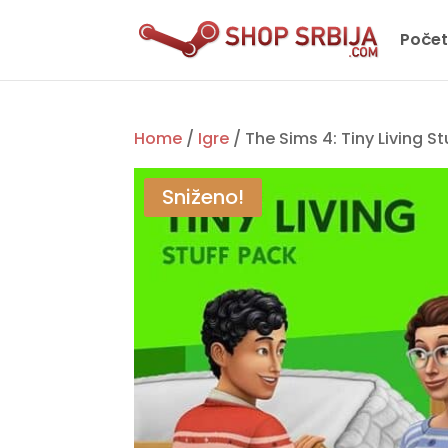
Poče
Home
/
Igre
/ The Sims 4: Tiny Living S
Sniženo!