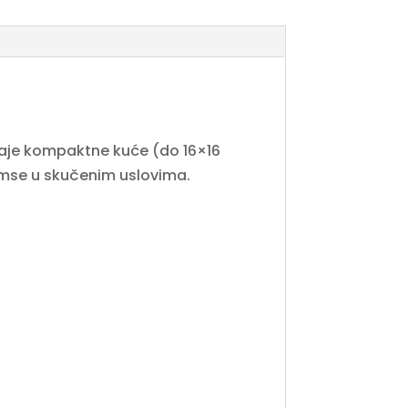
odaje kompaktne kuće (do 16×16
 Simse u skučenim uslovima.