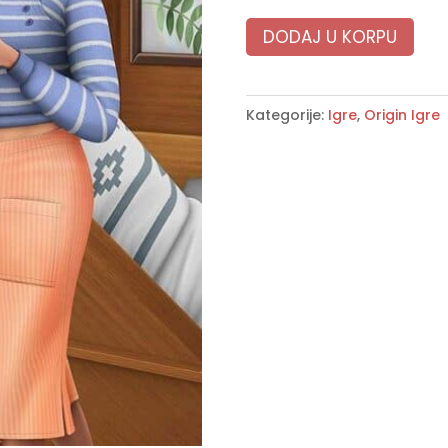
DODAJ U KORPU
Kategorije:
Igre
,
Origin Igre