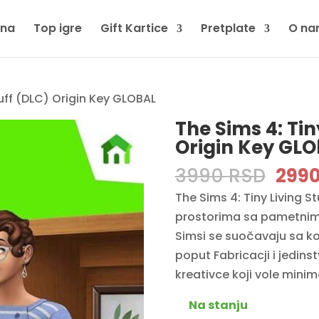
tna
Top igre
Gift Kartice
Pretplate
O na
tuff (DLC) Origin Key GLOBAL
The Sims 4: Tin
Origin Key GL
Orig
3990
RSD
299
pric
The Sims 4: Tiny Living S
was:
prostorima sa pametnim
3990
Simsi se suočavaju sa 
poput Fabricacji i jedin
kreativce koji vole mini
Na stanju