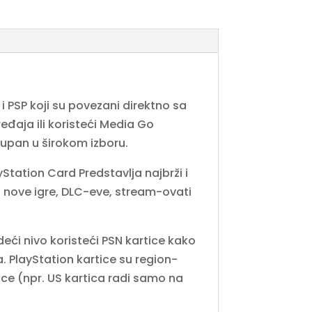
i PSP koji su povezani direktno sa
ređaja ili koristeći Media Go
tupan u širokom izboru.
tation Card Predstavlja najbrži i
 nove igre, DLC-eve, stream-ovati
deći nivo koristeći PSN kartice kako
ma. PlayStation kartice su region-
ce (npr. US kartica radi samo na