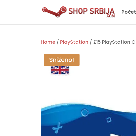
Poče
Home
/
PlayStation
/ £15 PlayStation 
Sniženo!