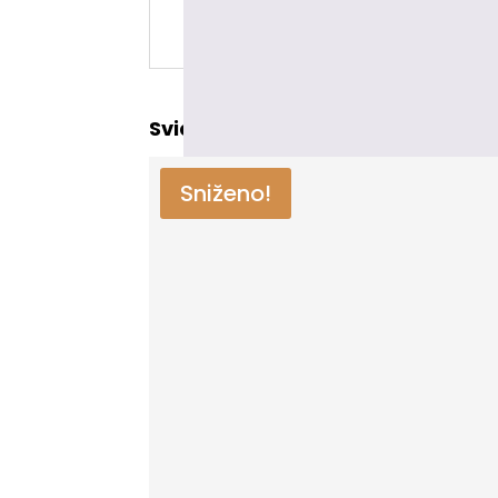
Samo ulogovani korisnici koji su k
Svideće Vam se i
Sniženo!