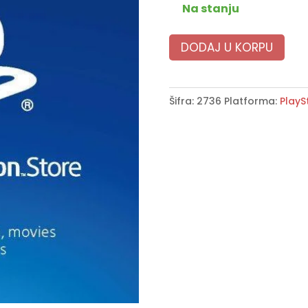
Na stanju
DODAJ U KORPU
Šifra:
2736
Platforma:
PlayS