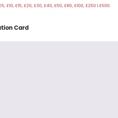
£5
,
£10
,
£15
,
£20
,
£30
,
£40
,
£50
,
£80
,
£100
,
£250
i
£500
.
ation Card
tigao kod, takodje hvala i pohvala za ljude iz podrske (ch
 korak po korak.
.12.2019.