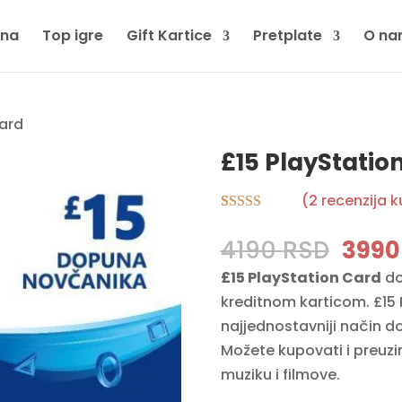
tna
Top igre
Gift Kartice
Pretplate
O na
Card
£15 PlayStatio
(
2
recenzija 
Rated
2
5.00
out of 5
Origi
4190
RSD
399
based on
price
customer
£15 PlayStation Card
do
ratings
was:
kreditnom karticom. £15 P
4190
najjednostavniji način 
Možete kupovati i preuzi
muziku i filmove.