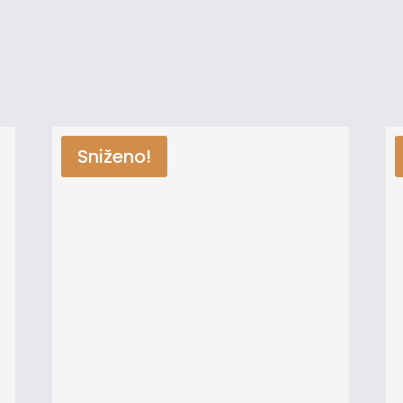
upili ovaj proizvod mogu da ostave recenziju.
Sniženo!