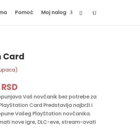
ma
Pomoć
Moj nalog
n Card
kupaca)
nal
Current
0
RSD
price
punjava Vaš novčanik bez potrebe za
is:
layStation Card Predstavlja najbrži i
 RSD.
3990 RSD.
dopune Vašeg PlayStation novčanika.
mati nove igre, DLC-eve, stream-ovati