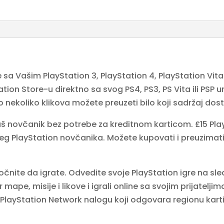
a Vašim PlayStation 3, PlayStation 4, PlayStation Vita 
ation Store-u direktno sa svog PS4, PS3, PS Vita ili PSP u
o nekoliko klikova možete preuzeti bilo koji sadržaj dos
 novčanik bez potrebe za kreditnom karticom. £15 PlayS
eg PlayStation novčanika. Možete kupovati i preuzimati
očnite da igrate. Odvedite svoje PlayStation igre na sle
 mape, misije i likove i igrali online sa svojim prijatelji
a
PlayStation Network
nalogu koji odgovara regionu karti