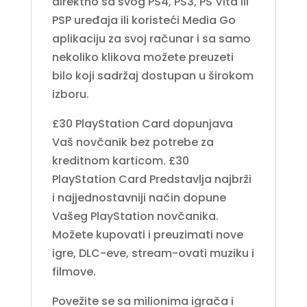
direktno sa svog PS4, PS3, PS Vita ili
PSP uređaja ili koristeći Media Go
aplikaciju za svoj računar i sa samo
nekoliko klikova možete preuzeti
bilo koji sadržaj dostupan u širokom
izboru.
£30 PlayStation Card dopunjava
Vaš novčanik bez potrebe za
kreditnom karticom. £30
PlayStation Card Predstavlja najbrži
i najjednostavniji način dopune
Vašeg PlayStation novčanika.
Možete kupovati i preuzimati nove
igre, DLC-eve, stream-ovati muziku i
filmove.
Povežite se sa milionima igrača i