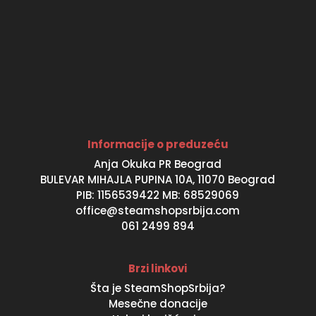
Informacije o preduzeću
Anja Okuka PR Beograd
BULEVAR MIHAJLA PUPINA 10A, 11070 Beograd
PIB: 1156539422 MB: 68529069
office@steamshopsrbija.com
061 2499 894
Brzi linkovi
Šta je SteamShopSrbija?
Mesečne donacije