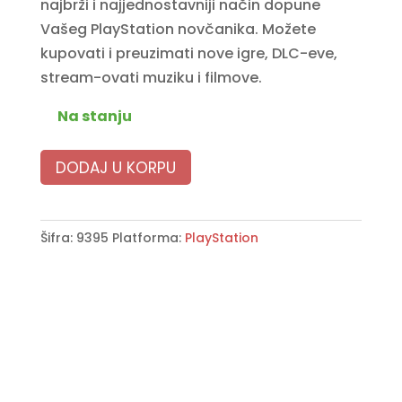
najbrži i najjednostavniji način dopune
Vašeg PlayStation novčanika. Možete
kupovati i preuzimati nove igre, DLC-eve,
stream-ovati muziku i filmove.
Na stanju
DODAJ U KORPU
Šifra:
9395
Platforma:
PlayStation