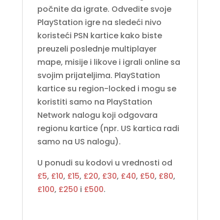
počnite da igrate. Odvedite svoje
PlayStation igre na sledeći nivo
koristeći PSN kartice kako biste
preuzeli poslednje multiplayer
mape, misije i likove i igrali online sa
svojim prijateljima. PlayStation
kartice su region-locked i mogu se
koristiti samo na
PlayStation
Network
nalogu koji odgovara
regionu kartice (npr. US kartica radi
samo na US nalogu).
U ponudi su kodovi u vrednosti od
£5
,
£10
,
£15
,
£20
,
£30
,
£40
,
£50
,
£80
,
£100
,
£250
i
£500
.