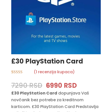
£30 PlayStation Card
(
1
recenzija kupaca)
Rated
1
5.00
out of 5
Original
Current
7290
RSD
6990
RSD
based on
price
price
customer
£30 PlayStation Card
dopunjava Vaš
rating
was:
is:
novčanik bez potrebe za kreditnom
7290 RSD.
6990 RSD.
karticom. £30 PlayStation Card Predstavlja