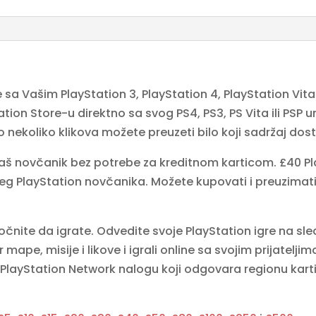
a Vašim PlayStation 3, PlayStation 4, PlayStation Vita 
ation Store-u direktno sa svog PS4, PS3, PS Vita ili PSP u
o nekoliko klikova možete preuzeti bilo koji sadržaj dos
š novčanik bez potrebe za kreditnom karticom. £40 Play
eg PlayStation novčanika. Možete kupovati i preuzimati
očnite da igrate. Odvedite svoje PlayStation igre na sle
 mape, misije i likove i igrali online sa svojim prijatelji
a
PlayStation Network
nalogu koji odgovara regionu karti