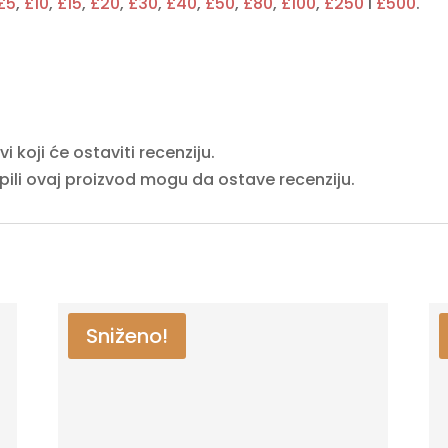
£5
,
£10
,
£15
,
£20
,
£30
,
£40
,
£50
,
£80
,
£100
,
£250
i
£500
.
 koji će ostaviti recenziju.
upili ovaj proizvod mogu da ostave recenziju.
Sniženo!