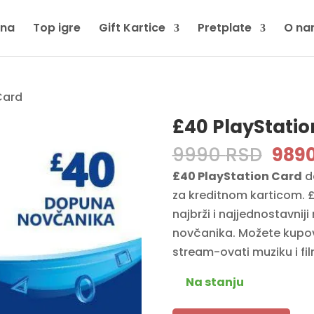
tna
Top igre
Gift Kartice
Pretplate
O na
Card
£40 PlayStatio
Orig
9990
RSD
989
pric
£40 PlayStation Card
d
was:
za kreditnom karticom. £
9990
najbrži i najjednostavni
novčanika. Možete kupova
stream-ovati muziku i fi
Na stanju