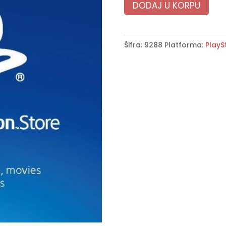
DODAJ U KORPU
Šifra:
9288
Platforma:
PlayS