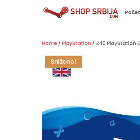
Poče
Home
/
PlayStation
/ £40 PlayStation 
Sniženo!