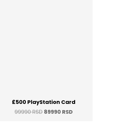
£500 PlayStation Card
Original
Current
99990
RSD
89990
RSD
price
price
was:
is: