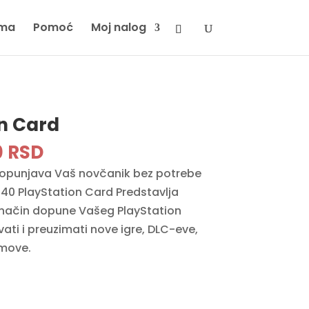
ma
Pomoć
Moj nalog
n Card
inal
Current
0
RSD
e
price
opunjava Vaš novčanik bez potrebe
is:
40 PlayStation Card Predstavlja
 RSD.
9890 RSD.
ji način dopune Vašeg PlayStation
ti i preuzimati nove igre, DLC-eve,
lmove.