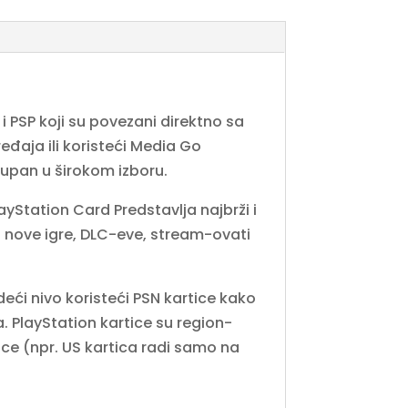
i PSP koji su povezani direktno sa
ređaja ili koristeći Media Go
tupan u širokom izboru.
Station Card Predstavlja najbrži i
 nove igre, DLC-eve, stream-ovati
deći nivo koristeći PSN kartice kako
ma. PlayStation kartice su region-
ce (npr. US kartica radi samo na