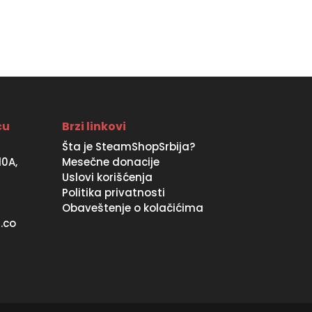
99990 RSD.
89990 RSD.
ću
Brzi linkovi
Šta je SteamShopSrbija?
10A,
Mesečne donacije
Uslovi korišćenja
Politika privatnosti
Obaveštenje o kolačićima
.co