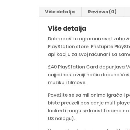
Više detalja
Reviews (0)
Više detalja
Dobrodošli u ogroman svet zabave s
PlayStation store. Pristupite PlaySt
aplikaciju za svoj računar i sa sam
£40 PlayStation Card dopunjava Va
najjednostavniji način dopune Vaš
muziku i filmove.
Povežite se sa milionima igrača i p
biste preuzeli poslednje multiplayer
locked i mogu se koristiti samo n
US nalogu).