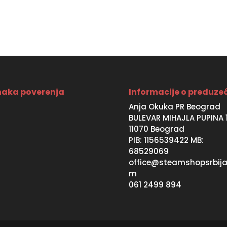
49990 RSD.
46990 RSD.
SD.
aka poverenja
Informacije o preduze
Anja Okuka PR Beograd
BULEVAR MIHAJLA PUPINA 
11070 Beograd
PIB: 1156539422 MB:
68529069
office@steamshopsrbija
m
061 2499 894