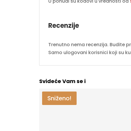
U ponudi su kodovi u vrednosti od
Recenzije
Trenutno nema recenzija. Budite prvi
Samo ulogovani korisnici koji su k
Svideće Vam se i
Sniženo!